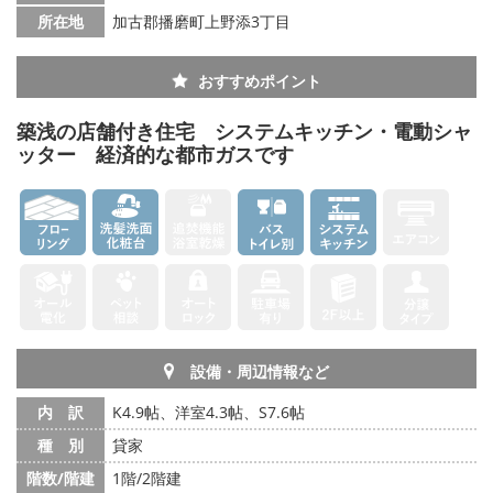
所在地
加古郡播磨町上野添3丁目
おすすめポイント
築浅の店舗付き住宅 システムキッチン・電動シャ
ッター 経済的な都市ガスです
設備・周辺情報など
内 訳
K4.9帖、洋室4.3帖、S7.6帖
種 別
貸家
階数/階建
1階/2階建