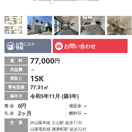
オーナー様へ
スタッフ紹介ページ
LINE公式アカウント
店舗情報·アクセス
お気に入り
お問い合わせ
登録
会社概要
77,000
円
賃 料
－
共益費
メールでお問い合わせ
1SK
間取り
77.31㎡
専有面積
令和5年11月 (築3年)
築年月
0円
－
敷 金
保証金
2ヶ月
－
礼 金
解約引
交 通
JR山陽本線 土山駅 徒歩11分
山陽電鉄線 播磨町駅 徒歩22分