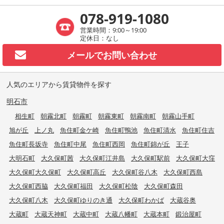
078-919-1080
営業時間：9:00～19:00
定休日：なし
メールで
お問い合わせ
人気のエリアから賃貸物件を探す
明石市
相生町
朝霧北町
朝霧町
朝霧東町
朝霧南町
朝霧山手町
旭が丘
上ノ丸
魚住町金ケ崎
魚住町鴨池
魚住町清水
魚住町住吉
魚住町長坂寺
魚住町中尾
魚住町西岡
魚住町錦が丘
王子
大明石町
大久保町茜
大久保町江井島
大久保町駅前
大久保町大窪
大久保町大久保町
大久保町高丘
大久保町谷八木
大久保町西島
大久保町西脇
大久保町福田
大久保町松陰
大久保町森田
大久保町八木
大久保町ゆりのき通
大久保町わかば
大蔵谷奥
大蔵町
大蔵天神町
大蔵中町
大蔵八幡町
大蔵本町
鍛治屋町