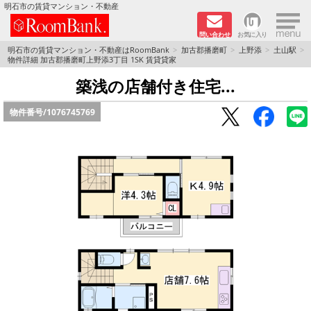
×
明石市の賃貸マンション・不動産
問い合わせ
お気に入り
TOPページ
明石市の賃貸マンション・不動産はRoomBank
加古郡播磨町
上野添
土山駅
物件詳細 加古郡播磨町上野添3丁目 1SK 賃貸貸家
分譲マンションシリーズ
築浅の店舗付き住宅...
物件番号/
1076745769
リノベーション物件
敷金·礼金０円！特集
オートロック付き物件特集
路線·駅から探す
地域から探す
地図から探す