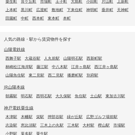
粟生町
育ケ丘町
市場町
王子町
大島町
小田町
片山町
上新町
上本町
黒川町
広渡町
敷地町
下来住町
神明町
垂井町
天神町
田園町
中町
西本町
東本町
本町
人気の路線・駅から賃貸物件を探す
山陽電鉄線
西舞子駅
大蔵谷駅
人丸前駅
山陽明石駅
西新町駅
林崎松江海岸駅
藤江駅
中八木駅
江井ヶ島駅
西江井ヶ島駅
山陽魚住駅
東二見駅
西二見駅
播磨町駅
別府駅
JR山陽本線
朝霧駅
明石駅
西明石駅
大久保駅
魚住駅
土山駅
東加古川駅
神戸電鉄粟生線
木津駅
木幡駅
栄駅
押部谷駅
緑が丘駅
広野ゴルフ場前駅
志染駅
恵比須駅
三木上の丸駅
三木駅
大村駅
樫山駅
市場駅
小野駅
葉多駅
粟生駅