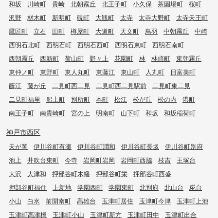
和坂
川崎町
貴崎
北朝霧丘
北王子町
小久保
茶園場町
桜町
沢野
材木町
新明町
硯町
大観町
太寺
太寺大野町
太寺天王町
鷹匠町
立石
田町
樽屋町
大道町
天文町
鳥羽
中朝霧丘
中崎
西明石北町
西明石町
西明石西町
西明石東町
西明石南町
西朝霧丘
西新町
荷山町
野々上
花園町
林
林崎町
東朝霧丘
東仲ノ町
東野町
東人丸町
東藤江
東山町
人丸町
日富美町
藤江
藤が丘
二見町西二見
二見町西二見駅前
二見町東二見
二見町福里
船上町
別所町
本町
松江
松が丘
松の内
港町
南王子町
南貴崎町
宮の上
明南町
山下町
和坂
和坂稲荷町
神戸市西区
天が岡
伊川谷町有瀬
伊川谷町潤和
伊川谷町長坂
伊川谷町別府
池上
井吹台東町
今寺
岩岡町岩岡
岩岡町西脇
枝吉
王塚台
大沢
大津和
押部谷町木幡
押部谷町栄
押部谷町西盛
押部谷町福住
上新地
学園西町
学園東町
北別府
北山台
糀台
小山
白水
前開南町
高雄台
玉津町居住
玉津町今津
玉津町上池
玉津町高津橋
玉津町小山
玉津町新方
玉津町田中
玉津町出合