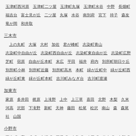
玉津町西河原
玉津町二ツ屋
玉津町丸塚
玉津町水谷
中野
長畑町
福吉台
富士見が丘
二ツ屋
丸塚
水谷
南別府
宮下
持子
森友
竜が岡
和井取
三木市
上の丸町
大塚
大村
加佐
君が峰町
志染町青山
志染町中自由が丘
志染町西自由が丘
志染町東自由が丘
志染町広野
芝町
宿原
自由が丘本町
末広
平田
福井
府内
別所町朝日ケ丘
別所町小林
別所町近藤
別所町高木
本町
緑が丘町中
緑が丘町西
緑が丘町東
緑が丘町本町
吉川町みなぎ台
吉川町渡瀬
加東市
家原
多井田
梶原
上滝野
上中
上三草
喜田
北野
木梨
久米
河高
沢部
下滝野
新町
天神
藤田
松尾
松沢
南山
森
森尾
社
山国
小野市