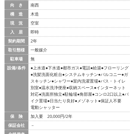
向 き
南西
構 造
木造
現 況
空室
入 居
即時
契約期間
2年
取引態様
一般媒介
駐車場
無
設備/条件
上水道
下水道
都市ガス
電話
給湯
フローリング
洗髪洗面化粧台
システムキッチン
バルコニー
ガ
スキッチン
シャワー
室内洗濯置場
バス・トイレ
別室
温水洗浄便座
収納スペース
インターネット
対応
洗面所独立
駐輪場
角部屋
コンロ2口以上
バ
イク置場
日当たり良好
メゾネット
保証人不要
電動シャッター
保 険
加入要 20,000円/2年
保証会社
－