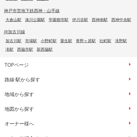
神戸市営地下鉄西神・山手線
大倉山駅
湊川公園駅
学園都市駅
伊川谷駅
西神南駅
西神中央駅
JR加古川線
加古川駅
市場駅
小野町駅
粟生駅
青野ヶ原駅
社町駅
滝野駅
滝駅
西脇市駅
新西脇駅
TOPページ
路線·駅から探す
地域から探す
地図から探す
オーナー様へ