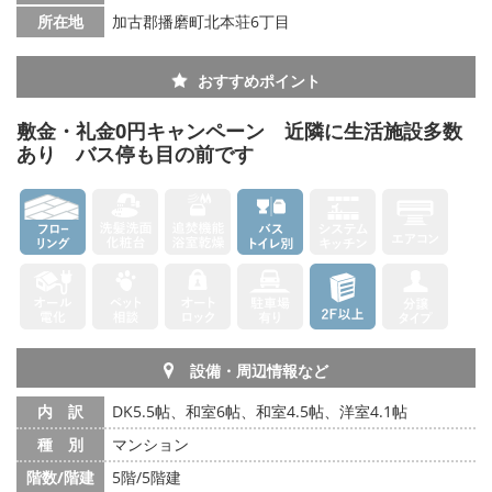
所在地
加古郡播磨町北本荘6丁目
おすすめポイント
敷金・礼金0円キャンペーン 近隣に生活施設多数
あり バス停も目の前です
設備・周辺情報など
内 訳
DK5.5帖、和室6帖、和室4.5帖、洋室4.1帖
種 別
マンション
階数/階建
5階/5階建