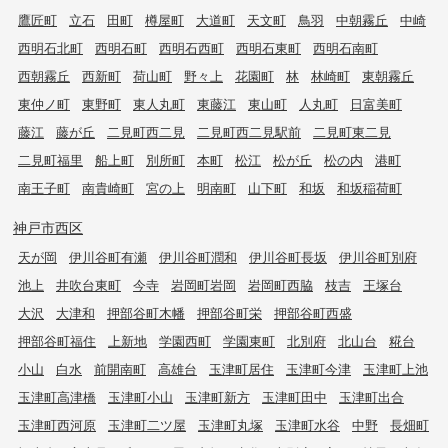
鷹匠町
立石
田町
樽屋町
大道町
天文町
鳥羽
中朝霧丘
中崎
西明石北町
西明石町
西明石西町
西明石東町
西明石南町
西朝霧丘
西新町
荷山町
野々上
花園町
林
林崎町
東朝霧丘
東仲ノ町
東野町
東人丸町
東藤江
東山町
人丸町
日富美町
藤江
藤が丘
二見町西二見
二見町西二見駅前
二見町東二見
二見町福里
船上町
別所町
本町
松江
松が丘
松の内
港町
南王子町
南貴崎町
宮の上
明南町
山下町
和坂
和坂稲荷町
神戸市西区
天が岡
伊川谷町有瀬
伊川谷町潤和
伊川谷町長坂
伊川谷町別府
池上
井吹台東町
今寺
岩岡町岩岡
岩岡町西脇
枝吉
王塚台
大沢
大津和
押部谷町木幡
押部谷町栄
押部谷町西盛
押部谷町福住
上新地
学園西町
学園東町
北別府
北山台
糀台
小山
白水
前開南町
高雄台
玉津町居住
玉津町今津
玉津町上池
玉津町高津橋
玉津町小山
玉津町新方
玉津町田中
玉津町出合
玉津町西河原
玉津町二ツ屋
玉津町丸塚
玉津町水谷
中野
長畑町