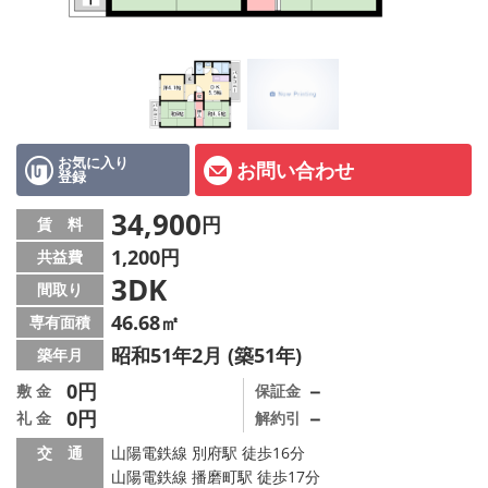
オーナー様へ
スタッフ紹介ページ
LINE公式アカウント
店舗情報·アクセス
お気に入り
お問い合わせ
登録
会社概要
34,900
円
賃 料
1,200円
共益費
メールでお問い合わせ
3DK
間取り
46.68㎡
専有面積
昭和51年2月 (築51年)
築年月
0円
－
敷 金
保証金
0円
－
礼 金
解約引
交 通
山陽電鉄線 別府駅 徒歩16分
山陽電鉄線 播磨町駅 徒歩17分