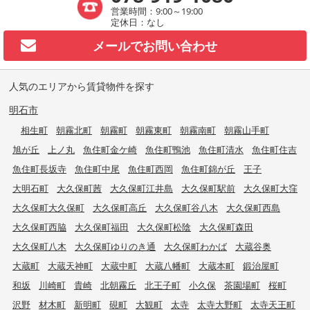
営業時間：9:00～19:00
定休日：なし
メールで
お問い合わせ
人気のエリアから賃貸物件を探す
明石市
相生町
朝霧北町
朝霧町
朝霧東町
朝霧南町
朝霧山手町
旭が丘
上ノ丸
魚住町金ケ崎
魚住町鴨池
魚住町清水
魚住町住吉
魚住町長坂寺
魚住町中尾
魚住町西岡
魚住町錦が丘
王子
大明石町
大久保町茜
大久保町江井島
大久保町駅前
大久保町大窪
大久保町大久保町
大久保町高丘
大久保町谷八木
大久保町西島
大久保町西脇
大久保町福田
大久保町松陰
大久保町森田
大久保町八木
大久保町ゆりのき通
大久保町わかば
大蔵谷奥
大蔵町
大蔵天神町
大蔵中町
大蔵八幡町
大蔵本町
鍛治屋町
和坂
川崎町
貴崎
北朝霧丘
北王子町
小久保
茶園場町
桜町
沢野
材木町
新明町
硯町
大観町
太寺
太寺大野町
太寺天王町