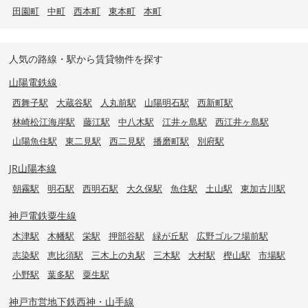
田園町
中町
西本町
東本町
本町
人気の路線・駅から賃貸物件を探す
山陽電鉄線
西舞子駅
大蔵谷駅
人丸前駅
山陽明石駅
西新町駅
林崎松江海岸駅
藤江駅
中八木駅
江井ヶ島駅
西江井ヶ島駅
山陽魚住駅
東二見駅
西二見駅
播磨町駅
別府駅
JR山陽本線
朝霧駅
明石駅
西明石駅
大久保駅
魚住駅
土山駅
東加古川駅
神戸電鉄粟生線
木津駅
木幡駅
栄駅
押部谷駅
緑が丘駅
広野ゴルフ場前駅
志染駅
恵比須駅
三木上の丸駅
三木駅
大村駅
樫山駅
市場駅
小野駅
葉多駅
粟生駅
神戸市営地下鉄西神・山手線