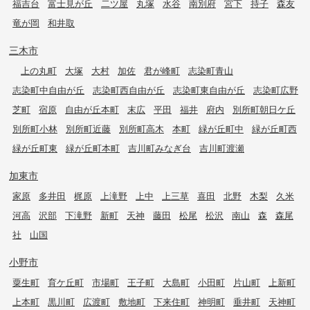
福吉台
富士見が丘
二ツ屋
丸塚
水谷
南別府
宮下
持子
森友
竜が岡
和井取
三木市
上の丸町
大塚
大村
加佐
君が峰町
志染町青山
志染町中自由が丘
志染町西自由が丘
志染町東自由が丘
志染町広野
芝町
宿原
自由が丘本町
末広
平田
福井
府内
別所町朝日ケ丘
別所町小林
別所町近藤
別所町高木
本町
緑が丘町中
緑が丘町西
緑が丘町東
緑が丘町本町
吉川町みなぎ台
吉川町渡瀬
加東市
家原
多井田
梶原
上滝野
上中
上三草
喜田
北野
木梨
久米
河高
沢部
下滝野
新町
天神
藤田
松尾
松沢
南山
森
森尾
社
山国
小野市
粟生町
育ケ丘町
市場町
王子町
大島町
小田町
片山町
上新町
上本町
黒川町
広渡町
敷地町
下来住町
神明町
垂井町
天神町