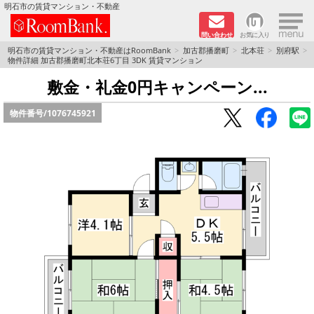
×
明石市の賃貸マンション・不動産
問い合わせ
お気に入り
TOPページ
明石市の賃貸マンション・不動産はRoomBank
加古郡播磨町
北本荘
別府駅
物件詳細 加古郡播磨町北本荘6丁目 3DK 賃貸マンション
分譲マンションシリーズ
敷金・礼金0円キャンペーン...
物件番号/
1076745921
リノベーション物件
敷金·礼金０円！特集
オートロック付き物件特集
路線·駅から探す
地域から探す
地図から探す