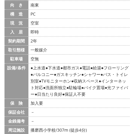
向 き
南東
構 造
PC
現 況
空室
入 居
即時
契約期間
2年
取引態様
一般媒介
駐車場
空無
設備/条件
上水道
下水道
都市ガス
電話
給湯
フローリング
バルコニー
ガスキッチン
シャワー
バス・トイレ
別室
TVモニターホン
収納スペース
インターネッ
ト対応
洗面所独立
駐輪場
バイク置場
光ファイバ
ー
日当たり良好
保証人不要
保 険
加入要
保証会社
－
金銭備考
－
周辺施設
播磨西小学校/307m (徒歩4分)