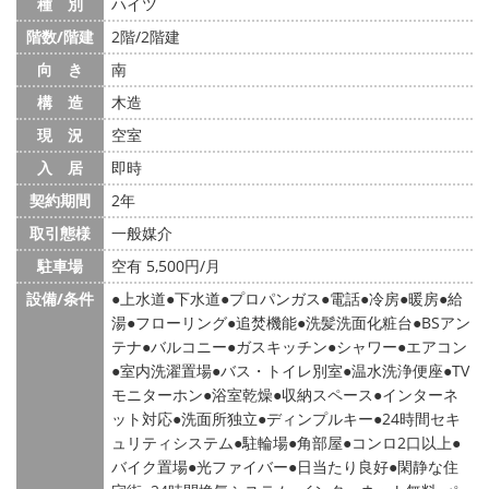
種 別
ハイツ
階数/階建
2階/2階建
向 き
南
構 造
木造
現 況
空室
入 居
即時
契約期間
2年
取引態様
一般媒介
駐車場
空有 5,500円/月
設備/条件
上水道
下水道
プロパンガス
電話
冷房
暖房
給
湯
フローリング
追焚機能
洗髪洗面化粧台
BSアン
テナ
バルコニー
ガスキッチン
シャワー
エアコン
室内洗濯置場
バス・トイレ別室
温水洗浄便座
TV
モニターホン
浴室乾燥
収納スペース
インターネ
ット対応
洗面所独立
ディンプルキー
24時間セキ
ュリティシステム
駐輪場
角部屋
コンロ2口以上
バイク置場
光ファイバー
日当たり良好
閑静な住