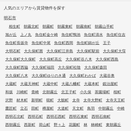
人気のエリアから賃貸物件を探す
明石市
相生町
朝霧北町
朝霧町
朝霧東町
朝霧南町
朝霧山手町
旭が丘
上ノ丸
魚住町金ケ崎
魚住町鴨池
魚住町清水
魚住町住吉
魚住町長坂寺
魚住町中尾
魚住町西岡
魚住町錦が丘
王子
大明石町
大久保町茜
大久保町江井島
大久保町駅前
大久保町大窪
大久保町大久保町
大久保町高丘
大久保町谷八木
大久保町西島
大久保町西脇
大久保町福田
大久保町松陰
大久保町森田
大久保町八木
大久保町ゆりのき通
大久保町わかば
大蔵谷奥
大蔵町
大蔵天神町
大蔵中町
大蔵八幡町
大蔵本町
鍛治屋町
和坂
川崎町
貴崎
北朝霧丘
北王子町
小久保
茶園場町
桜町
沢野
材木町
新明町
硯町
大観町
太寺
太寺大野町
太寺天王町
鷹匠町
立石
田町
樽屋町
大道町
天文町
鳥羽
中朝霧丘
中崎
西明石北町
西明石町
西明石西町
西明石東町
西明石南町
西朝霧丘
西新町
荷山町
野々上
花園町
林
林崎町
東朝霧丘