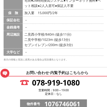
宅街
24時間換気システム
インターネット無料
ペ
ット相談
2人入居可
保証人不要
保 険
加入要 15,000円/2年
保証会社
－
金銭備考
－
周辺施設
二見西小学校/840m (徒歩11分)
二見中学校/1023m (徒歩13分)
セブンイレブン/200m (徒歩3分)
大学など
－
表示の情報と現況に差異がある場合は現況優先となります。
お問い合わせ·内覧予約は
こちらから
078-919-1080
営業時間：9:00～19:00
定休日：なし
1076746061
物件番号