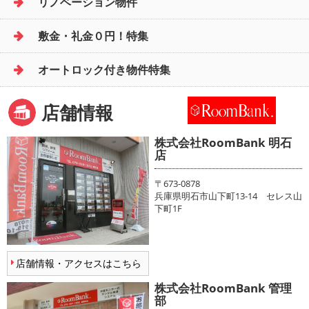
リノベーション物件
敷金・礼金０円！特集
オートロック付き物件特集
店舗情報
株式会社RoomBank 明石
店
〒673-0878
兵庫県明石市山下町13-14 セレス山
下町1F
店舗情報・アクセスはこちら
株式会社RoomBank 管理
部