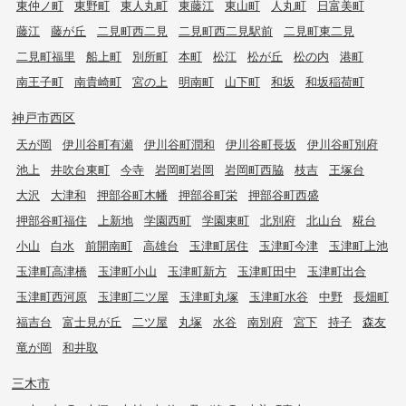
東仲ノ町
東野町
東人丸町
東藤江
東山町
人丸町
日富美町
藤江
藤が丘
二見町西二見
二見町西二見駅前
二見町東二見
二見町福里
船上町
別所町
本町
松江
松が丘
松の内
港町
南王子町
南貴崎町
宮の上
明南町
山下町
和坂
和坂稲荷町
神戸市西区
天が岡
伊川谷町有瀬
伊川谷町潤和
伊川谷町長坂
伊川谷町別府
池上
井吹台東町
今寺
岩岡町岩岡
岩岡町西脇
枝吉
王塚台
大沢
大津和
押部谷町木幡
押部谷町栄
押部谷町西盛
押部谷町福住
上新地
学園西町
学園東町
北別府
北山台
糀台
小山
白水
前開南町
高雄台
玉津町居住
玉津町今津
玉津町上池
玉津町高津橋
玉津町小山
玉津町新方
玉津町田中
玉津町出合
玉津町西河原
玉津町二ツ屋
玉津町丸塚
玉津町水谷
中野
長畑町
福吉台
富士見が丘
二ツ屋
丸塚
水谷
南別府
宮下
持子
森友
竜が岡
和井取
三木市