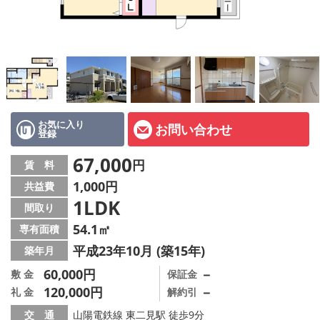
オーナー様へ
スタッフ紹介ページ
LINE公式アカウント
店舗情報·アクセス
お気に入り
お問い合わせ
登録
会社概要
67,000
円
賃 料
メールでお問い合わせ
1,000円
共益費
1LDK
間取り
54.1㎡
専有面積
平成23年10月 (築15年)
築年月
60,000円
－
敷 金
保証金
120,000円
－
礼 金
解約引
交 通
山陽電鉄線 東二見駅 徒歩9分