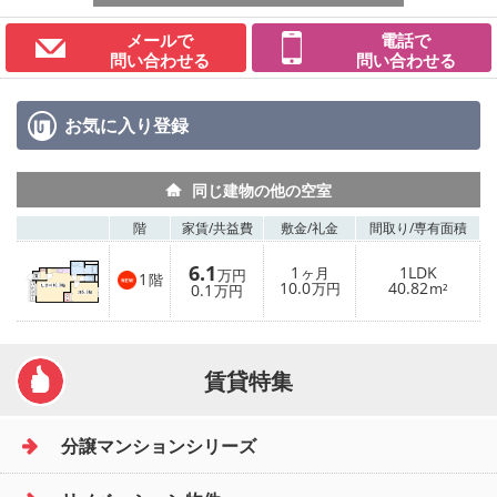
メールで
電話で
問い合わせる
問い合わせる
お気に入り
登録
同じ建物の他の空室
階
家賃/
共益費
敷金/
礼金
間取り/
専有面積
6.1
1
1LDK
ヶ月
万円
1
階
10.0
40.82
0.1
万円
m²
万円
賃貸特集
分譲マンションシリーズ