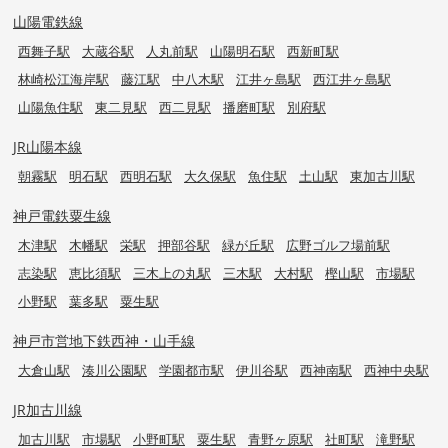
山陽電鉄線
西舞子駅
大蔵谷駅
人丸前駅
山陽明石駅
西新町駅
林崎松江海岸駅
藤江駅
中八木駅
江井ヶ島駅
西江井ヶ島駅
山陽魚住駅
東二見駅
西二見駅
播磨町駅
別府駅
JR山陽本線
朝霧駅
明石駅
西明石駅
大久保駅
魚住駅
土山駅
東加古川駅
神戸電鉄粟生線
木津駅
木幡駅
栄駅
押部谷駅
緑が丘駅
広野ゴルフ場前駅
志染駅
恵比須駅
三木上の丸駅
三木駅
大村駅
樫山駅
市場駅
小野駅
葉多駅
粟生駅
神戸市営地下鉄西神・山手線
大倉山駅
湊川公園駅
学園都市駅
伊川谷駅
西神南駅
西神中央駅
JR加古川線
加古川駅
市場駅
小野町駅
粟生駅
青野ヶ原駅
社町駅
滝野駅