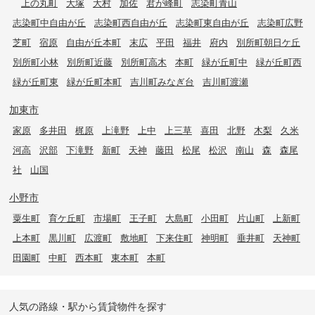
上の丸町
大塚
大村
加佐
君が峰町
志染町青山
志染町中自由が丘
志染町西自由が丘
志染町東自由が丘
志染町広野
芝町
宿原
自由が丘本町
末広
平田
福井
府内
別所町朝日ケ丘
別所町小林
別所町近藤
別所町高木
本町
緑が丘町中
緑が丘町西
緑が丘町東
緑が丘町本町
吉川町みなぎ台
吉川町渡瀬
加東市
家原
多井田
梶原
上滝野
上中
上三草
喜田
北野
木梨
久米
河高
沢部
下滝野
新町
天神
藤田
松尾
松沢
南山
森
森尾
社
山国
小野市
粟生町
育ケ丘町
市場町
王子町
大島町
小田町
片山町
上新町
上本町
黒川町
広渡町
敷地町
下来住町
神明町
垂井町
天神町
田園町
中町
西本町
東本町
本町
人気の路線・駅から賃貸物件を探す