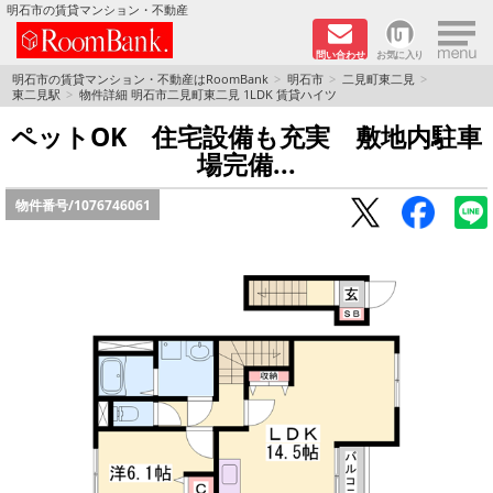
×
明石市の賃貸マンション・不動産
問い合わせ
お気に入り
TOPページ
明石市の賃貸マンション・不動産はRoomBank
明石市
二見町東二見
東二見駅
物件詳細 明石市二見町東二見 1LDK 賃貸ハイツ
分譲マンションシリーズ
ペットOK 住宅設備も充実 敷地内駐車
場完備...
リノベーション物件
物件番号/
1076746061
敷金·礼金０円！特集
オートロック付き物件特集
路線·駅から探す
地域から探す
地図から探す