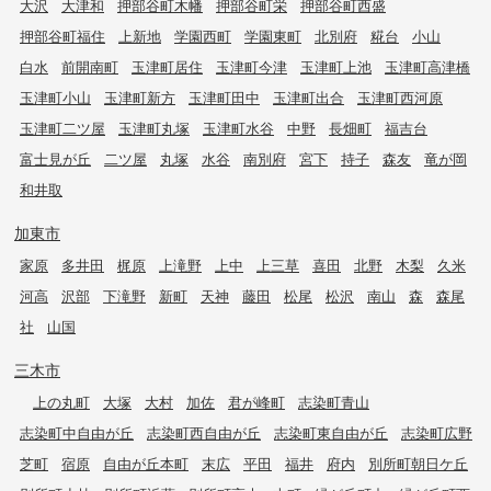
大沢
大津和
押部谷町木幡
押部谷町栄
押部谷町西盛
押部谷町福住
上新地
学園西町
学園東町
北別府
糀台
小山
白水
前開南町
玉津町居住
玉津町今津
玉津町上池
玉津町高津橋
玉津町小山
玉津町新方
玉津町田中
玉津町出合
玉津町西河原
玉津町二ツ屋
玉津町丸塚
玉津町水谷
中野
長畑町
福吉台
富士見が丘
二ツ屋
丸塚
水谷
南別府
宮下
持子
森友
竜が岡
和井取
加東市
家原
多井田
梶原
上滝野
上中
上三草
喜田
北野
木梨
久米
河高
沢部
下滝野
新町
天神
藤田
松尾
松沢
南山
森
森尾
社
山国
三木市
上の丸町
大塚
大村
加佐
君が峰町
志染町青山
志染町中自由が丘
志染町西自由が丘
志染町東自由が丘
志染町広野
芝町
宿原
自由が丘本町
末広
平田
福井
府内
別所町朝日ケ丘