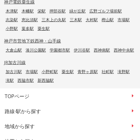
神戸電鉄粟生線
木津駅
木幡駅
栄駅
押部谷駅
緑が丘駅
広野ゴルフ場前駅
志染駅
恵比須駅
三木上の丸駅
三木駅
大村駅
樫山駅
市場駅
小野駅
葉多駅
粟生駅
神戸市営地下鉄西神・山手線
大倉山駅
湊川公園駅
学園都市駅
伊川谷駅
西神南駅
西神中央駅
JR加古川線
加古川駅
市場駅
小野町駅
粟生駅
青野ヶ原駅
社町駅
滝野駅
滝駅
西脇市駅
新西脇駅
TOPページ
路線·駅から探す
地域から探す