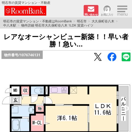
×
明石市の賃貸マンション・不動産
問い合わせ
お気に入り
TOPページ
明石市の賃貸マンション・不動産はRoomBank
明石市
大久保町谷八木
中八木駅
物件詳細 明石市大久保町谷八木 1LDK 賃貸ハイツ
分譲マンションシリーズ
レアなオーシャンビュー新築！！早い者
勝！急い...
リノベーション物件
物件番号/
1076746131
敷金·礼金０円！特集
オートロック付き物件特集
路線·駅から探す
地域から探す
地図から探す