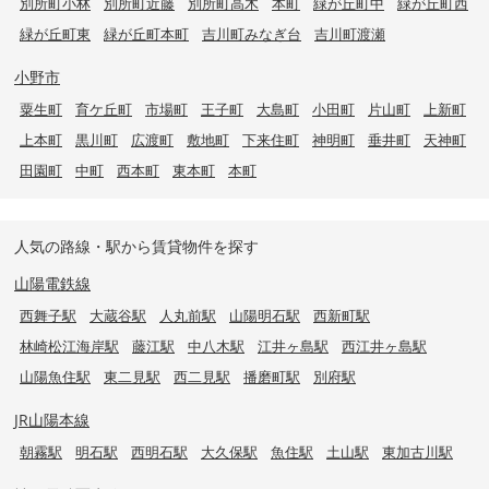
別所町小林
別所町近藤
別所町高木
本町
緑が丘町中
緑が丘町西
緑が丘町東
緑が丘町本町
吉川町みなぎ台
吉川町渡瀬
小野市
粟生町
育ケ丘町
市場町
王子町
大島町
小田町
片山町
上新町
上本町
黒川町
広渡町
敷地町
下来住町
神明町
垂井町
天神町
田園町
中町
西本町
東本町
本町
人気の路線・駅から賃貸物件を探す
山陽電鉄線
西舞子駅
大蔵谷駅
人丸前駅
山陽明石駅
西新町駅
林崎松江海岸駅
藤江駅
中八木駅
江井ヶ島駅
西江井ヶ島駅
山陽魚住駅
東二見駅
西二見駅
播磨町駅
別府駅
JR山陽本線
朝霧駅
明石駅
西明石駅
大久保駅
魚住駅
土山駅
東加古川駅