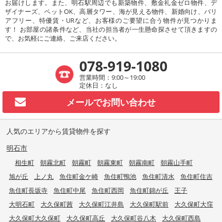
お届けします。また、明石駅周辺でも新築物件、敷金礼金ゼロ物件、デ
ザイナーズ、ペットOK、高層タワー、海が見える物件、新婚向け、バリ
アフリー、特優賃・URなど、お客様のご要望に合う物件が見つかりま
す！ お部屋の諸条件など、当社の担当者が一生懸命探させて頂きますの
で、お気軽にご連絡、ご来店ください。
078-919-1080
営業時間：9:00～19:00
定休日：なし
メールで
お問い合わせ
人気のエリアから賃貸物件を探す
明石市
相生町
朝霧北町
朝霧町
朝霧東町
朝霧南町
朝霧山手町
旭が丘
上ノ丸
魚住町金ケ崎
魚住町鴨池
魚住町清水
魚住町住吉
魚住町長坂寺
魚住町中尾
魚住町西岡
魚住町錦が丘
王子
大明石町
大久保町茜
大久保町江井島
大久保町駅前
大久保町大窪
大久保町大久保町
大久保町高丘
大久保町谷八木
大久保町西島