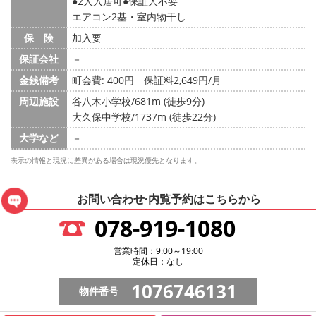
2人入居可
保証人不要
エアコン2基・室内物干し
保 険
加入要
保証会社
－
金銭備考
町会費: 400円
保証料2,649円/月
周辺施設
谷八木小学校/681m (徒歩9分)
大久保中学校/1737m (徒歩22分)
大学など
－
表示の情報と現況に差異がある場合は現況優先となります。
お問い合わせ·内覧予約は
こちらから
078-919-1080
営業時間：9:00～19:00
定休日：なし
1076746131
物件番号