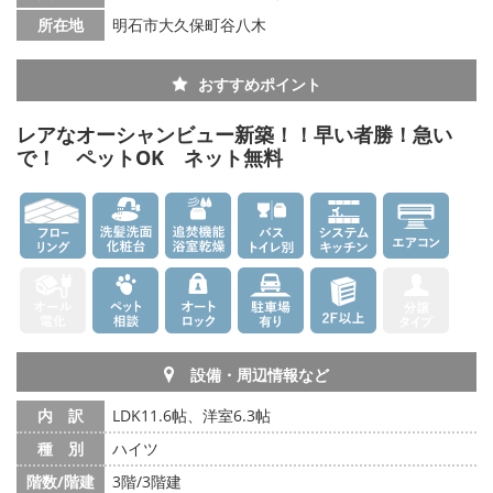
所在地
明石市大久保町谷八木
おすすめポイント
レアなオーシャンビュー新築！！早い者勝！急い
で！ ペットOK ネット無料
設備・周辺情報など
内 訳
LDK11.6帖、洋室6.3帖
種 別
ハイツ
階数/階建
3階/3階建