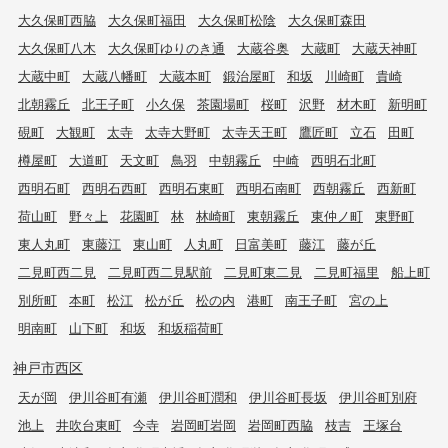
大久保町西脇
大久保町福田
大久保町松陰
大久保町森田
大久保町八木
大久保町ゆりのき通
大蔵谷奥
大蔵町
大蔵天神町
大蔵中町
大蔵八幡町
大蔵本町
鍛治屋町
和坂
川崎町
貴崎
北朝霧丘
北王子町
小久保
茶園場町
桜町
沢野
材木町
新明町
硯町
大観町
太寺
太寺大野町
太寺天王町
鷹匠町
立石
田町
樽屋町
大道町
天文町
鳥羽
中朝霧丘
中崎
西明石北町
西明石町
西明石西町
西明石東町
西明石南町
西朝霧丘
西新町
荷山町
野々上
花園町
林
林崎町
東朝霧丘
東仲ノ町
東野町
東人丸町
東藤江
東山町
人丸町
日富美町
藤江
藤が丘
二見町西二見
二見町西二見駅前
二見町東二見
二見町福里
船上町
別所町
本町
松江
松が丘
松の内
港町
南王子町
宮の上
明南町
山下町
和坂
和坂稲荷町
神戸市西区
天が岡
伊川谷町有瀬
伊川谷町潤和
伊川谷町長坂
伊川谷町別府
池上
井吹台東町
今寺
岩岡町岩岡
岩岡町西脇
枝吉
王塚台