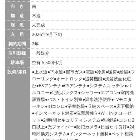
向 き
南
構 造
木造
現 況
未完成
入 居
2026年9月下旬
契約期間
2年
取引態様
一般媒介
駐車場
空有 5,500円/月
設備/条件
上水道
下水道
都市ガス
電話
冷房
暖房
給湯
フ
ローリング
オートロック
追焚機能
洗髪洗面化粧
台
BSアンテナ
CSアンテナ
システムキッチン
バ
ルコニー
宅配ボックス
シャワー
エアコン
室内洗
濯置場
バス・トイレ別室
温水洗浄便座
TVモニタ
ーホン
IHコンロ
浴室乾燥
収納スペース
床下収納
インターネット対応
洗面所独立
W・INクローゼ
ット
24時間セキュリティシステム
駐輪場
コンロ2
口以上
光ファイバー
防犯カメラ
日当たり良好
24
時間換気システム
インターネット無料
ペット相談