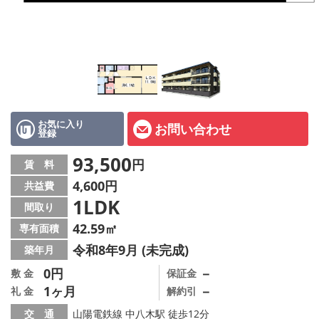
オーナー様へ
スタッフ紹介ページ
LINE公式アカウント
店舗情報·アクセス
お気に入り
お問い合わせ
登録
会社概要
93,500
円
賃 料
メールでお問い合わせ
4,600円
共益費
1LDK
間取り
42.59㎡
専有面積
令和8年9月 (未完成)
築年月
0円
－
敷 金
保証金
1ヶ月
－
礼 金
解約引
交 通
山陽電鉄線 中八木駅 徒歩12分