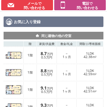
メールで
電話で
問い合わせる
問い合わせる
お気に入り
登録
同じ建物の他の空室
階
家賃/
共益費
敷金/
礼金
間取り/
専有面積
8.7
－
1LDK
万円
1
階
1
42.38
0.5
ヶ月
m²
万円
8.8
－
1LDK
万円
1
階
1
42.59
0.5
ヶ月
m²
万円
9.1
－
1LDK
万円
1
階
1
42.51
0.5
ヶ月
m²
万円
9.3
－
1LDK
万円
2
階