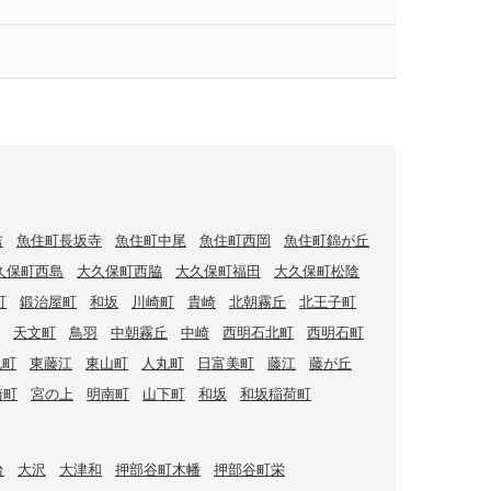
吉
魚住町長坂寺
魚住町中尾
魚住町西岡
魚住町錦が丘
久保町西島
大久保町西脇
大久保町福田
大久保町松陰
町
鍛治屋町
和坂
川崎町
貴崎
北朝霧丘
北王子町
天文町
鳥羽
中朝霧丘
中崎
西明石北町
西明石町
丸町
東藤江
東山町
人丸町
日富美町
藤江
藤が丘
崎町
宮の上
明南町
山下町
和坂
和坂稲荷町
台
大沢
大津和
押部谷町木幡
押部谷町栄