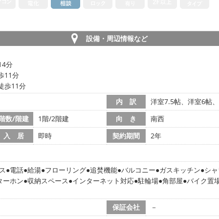
設備・周辺情報など
14分
歩11分
徒歩11分
内 訳
洋室7.5帖、洋室6帖、
階数/階建
1階/2階建
向 き
南西
入 居
即時
契約期間
2年
ス
電話
給湯
フローリング
追焚機能
バルコニー
ガスキッチン
シャ
ターホン
収納スペース
インターネット対応
駐輪場
角部屋
バイク置
保証会社
－