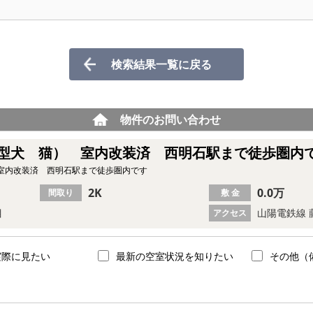
検索結果一覧に戻る
物件のお問い合わせ
型犬 猫） 室内改装済 西明石駅まで徒歩圏内
室内改装済 西明石駅まで徒歩圏内です
2K
0.0万
間取り
敷 金
目
山陽電鉄線 
アクセス
実際に見たい
最新の空室状況を知りたい
その他（