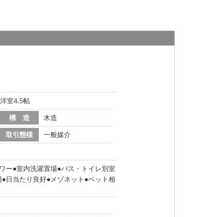
洋室4.5帖
構 造
木造
取引態様
一般媒介
ワー
室内洗濯置場
バス・トイレ別室
場
日当たり良好
メゾネット
ペット相