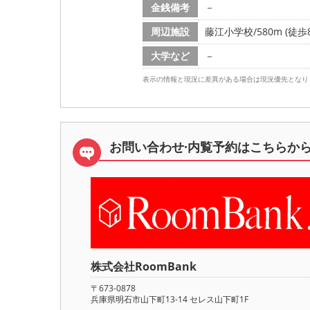
金銭備考
－
周辺施設
藤江小学校/580m (徒歩
大学など
－
表示の情報と現況に差異がある場合は現況優先となり
お問い合わせ·内覧予約は
こちらか
株式会社RoomBank
〒673-0878
兵庫県明石市山下町13-14 セレス山下町1F