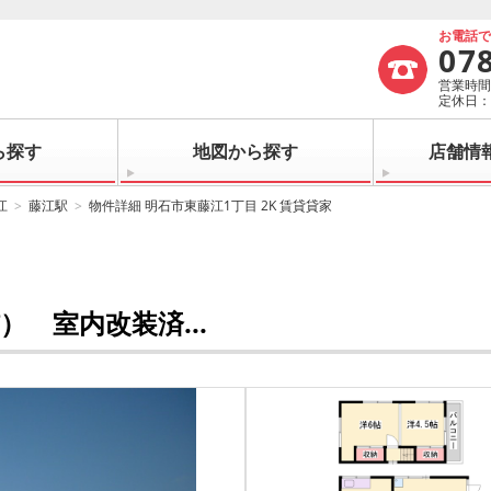
お電話
07
営業時間：
定休日
ら探す
地図から探す
店舗情
江
藤江駅
物件詳細 明石市東藤江1丁目 2K 賃貸貸家
 室内改装済...