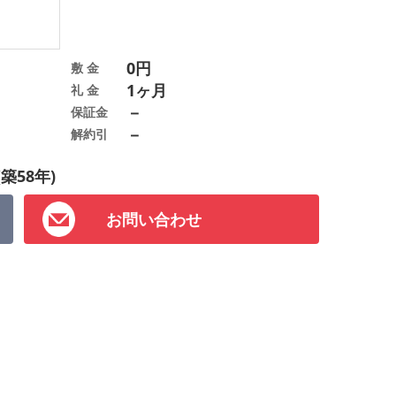
0円
敷 金
1ヶ月
礼 金
－
保証金
－
解約引
(築58年)
お問い合わせ