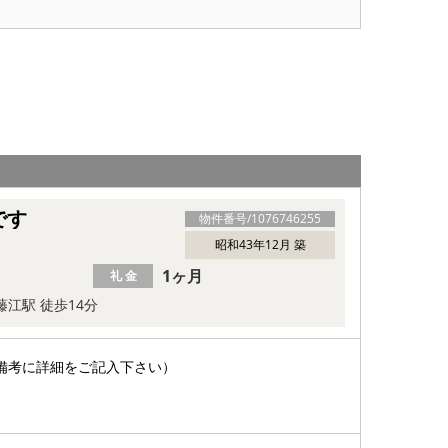
です
物件番号/
1076746255
昭和43年12月 築
1ヶ月
礼 金
藤江駅 徒歩14分
備考に詳細をご記入下さい）