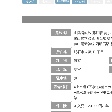
路線/駅
山陽電鉄線 藤江駅 徒歩
JR山陽本線 西明石駅 徒
JR山陽新幹線 西明石駅 
所在地
明石市東藤江1丁目
種 別
貸家
現 況
空室
駐車場
無
設備/条件
上水道
下水道
都市ガ
温水洗浄便座
TVモニ
談
保 険
加入要 20,000円/2年