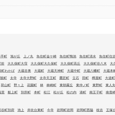
山手町
旭が丘
上ノ丸
魚住町金ケ崎
魚住町鴨池
魚住町清水
魚住町住
駅前
大久保町大窪
大久保町大久保町
大久保町高丘
大久保町谷八木
大
保町わかば
大蔵谷奥
大蔵町
大蔵天神町
大蔵中町
大蔵八幡町
大蔵本
大観町
太寺
太寺大野町
太寺天王町
鷹匠町
立石
田町
樽屋町
大道町
荷山町
野々上
花園町
林
林崎町
東朝霧丘
東仲ノ町
東野町
東人
福里
船上町
別所町
本町
松江
松が丘
松の内
港町
南王子町
南貴
川谷町別府
池上
井吹台東町
今寺
岩岡町岩岡
岩岡町西脇
枝吉
王塚