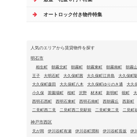
オートロック付き物件特集
人気のエリアから賃貸物件を探す
明石市
相生町
朝霧北町
朝霧町
朝霧東町
朝霧南町
朝霧
王子
大明石町
大久保町茜
大久保町江井島
大久保町
大久保町森田
大久保町八木
大久保町ゆりのき通
大久
小久保
茶園場町
桜町
沢野
材木町
新明町
硯町
西明石西町
西明石東町
西明石南町
西朝霧丘
西新町
二見町西二見
二見町西二見駅前
二見町東二見
二見町
神戸市西区
天が岡
伊川谷町有瀬
伊川谷町潤和
伊川谷町長坂
伊