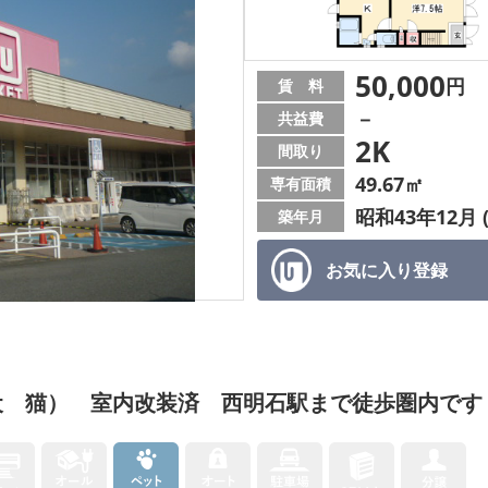
50,000
円
賃 料
－
共益費
2K
間取り
49.67㎡
専有面積
昭和43年12月 
築年月
お気に入り
登録
犬 猫） 室内改装済 西明石駅まで徒歩圏内です