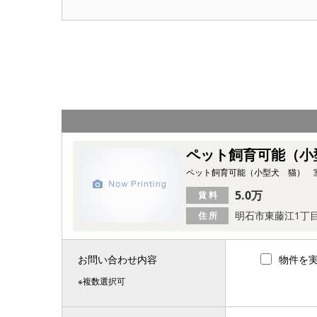
ペット飼育可能（小
ペット飼育可能（小型犬 猫） 
5.0万
賃 料
明石市東藤江1丁
住 所
お問い合わせ内容
物件を
※複数選択可