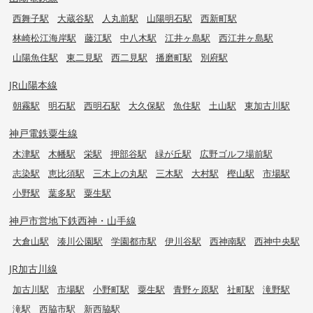
西舞子駅
大蔵谷駅
人丸前駅
山陽明石駅
西新町駅
林崎松江海岸駅
藤江駅
中八木駅
江井ヶ島駅
西江井ヶ島駅
山陽魚住駅
東二見駅
西二見駅
播磨町駅
別府駅
JR山陽本線
朝霧駅
明石駅
西明石駅
大久保駅
魚住駅
土山駅
東加古川駅
神戸電鉄粟生線
木津駅
木幡駅
栄駅
押部谷駅
緑が丘駅
広野ゴルフ場前駅
志染駅
恵比須駅
三木上の丸駅
三木駅
大村駅
樫山駅
市場駅
小野駅
葉多駅
粟生駅
神戸市営地下鉄西神・山手線
大倉山駅
湊川公園駅
学園都市駅
伊川谷駅
西神南駅
西神中央駅
JR加古川線
加古川駅
市場駅
小野町駅
粟生駅
青野ヶ原駅
社町駅
滝野駅
滝駅
西脇市駅
新西脇駅