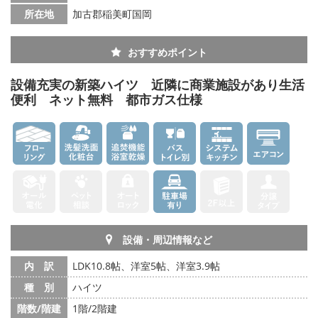
所在地
加古郡稲美町国岡
おすすめポイント
設備充実の新築ハイツ 近隣に商業施設があり生活
便利 ネット無料 都市ガス仕様
設備・周辺情報など
内 訳
LDK10.8帖、洋室5帖、洋室3.9帖
種 別
ハイツ
階数/階建
1階/2階建