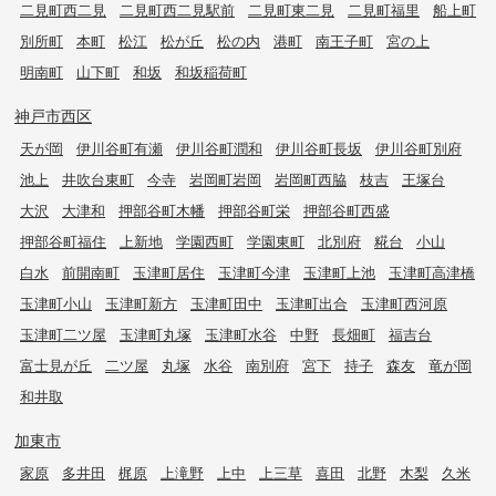
二見町西二見
二見町西二見駅前
二見町東二見
二見町福里
船上町
別所町
本町
松江
松が丘
松の内
港町
南王子町
宮の上
明南町
山下町
和坂
和坂稲荷町
神戸市西区
天が岡
伊川谷町有瀬
伊川谷町潤和
伊川谷町長坂
伊川谷町別府
池上
井吹台東町
今寺
岩岡町岩岡
岩岡町西脇
枝吉
王塚台
大沢
大津和
押部谷町木幡
押部谷町栄
押部谷町西盛
押部谷町福住
上新地
学園西町
学園東町
北別府
糀台
小山
白水
前開南町
玉津町居住
玉津町今津
玉津町上池
玉津町高津橋
玉津町小山
玉津町新方
玉津町田中
玉津町出合
玉津町西河原
玉津町二ツ屋
玉津町丸塚
玉津町水谷
中野
長畑町
福吉台
富士見が丘
二ツ屋
丸塚
水谷
南別府
宮下
持子
森友
竜が岡
和井取
加東市
家原
多井田
梶原
上滝野
上中
上三草
喜田
北野
木梨
久米