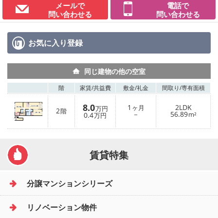
メールで
電話で
問い合わせる
問い合わせる
お気に入り
登録
同じ建物の他の空室
階
家賃/
共益費
敷金/
礼金
間取り/
専有面積
8.0
1
2LDK
ヶ月
万円
2
階
－
56.89
0.4
m²
万円
賃貸特集
分譲マンションシリーズ
リノベーション物件