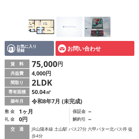
オーナー様へ
スタッフ紹介ページ
LINE公式アカウント
店舗情報·アクセス
お気に入り
お問い合わせ
登録
会社概要
75,000
円
賃 料
4,000円
共益費
メールでお問い合わせ
2LDK
間取り
50.04㎡
専有面積
令和8年7月 (未完成)
築年月
1ヶ月
－
敷 金
保証金
0円
－
礼 金
解約引
交 通
JR山陽本線 土山駅 バス27分 六甲バター北バス停 徒
歩4分