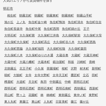
人気のエリアから賃貸物件を探す
明石市
相生町
朝霧北町
朝霧町
朝霧東町
朝霧南町
朝霧山手町
旭が丘
上ノ丸
魚住町金ケ崎
魚住町鴨池
魚住町清水
魚住町住吉
魚住町長坂寺
魚住町中尾
魚住町西岡
魚住町錦が丘
王子
大明石町
大久保町茜
大久保町江井島
大久保町駅前
大久保町大窪
大久保町大久保町
大久保町高丘
大久保町谷八木
大久保町西島
大久保町西脇
大久保町福田
大久保町松陰
大久保町森田
大久保町八木
大久保町ゆりのき通
大蔵谷奥
大蔵町
大蔵天神町
大蔵中町
大蔵八幡町
大蔵本町
鍛治屋町
和坂
川崎町
貴崎
北朝霧丘
北王子町
小久保
茶園場町
桜町
沢野
材木町
新明町
硯町
大観町
太寺
太寺大野町
太寺天王町
鷹匠町
立石
田町
樽屋町
大道町
天文町
鳥羽
中朝霧丘
中崎
西明石北町
西明石町
西明石西町
西明石東町
西明石南町
西朝霧丘
西新町
荷山町
野々上
花園町
林
林崎町
東朝霧丘
東仲ノ町
東野町
東人丸町
東藤江
東山町
人丸町
日富美町
藤江
藤が丘