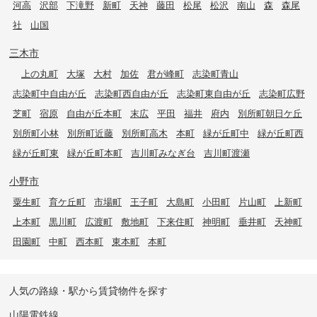
河高
沢部
下滝野
新町
天神
藤田
松尾
松沢
南山
森
森尾
社
山国
三木市
上の丸町
大塚
大村
加佐
君が峰町
志染町青山
志染町中自由が丘
志染町西自由が丘
志染町東自由が丘
志染町広野
芝町
宿原
自由が丘本町
末広
平田
福井
府内
別所町朝日ケ丘
別所町小林
別所町近藤
別所町高木
本町
緑が丘町中
緑が丘町西
緑が丘町東
緑が丘町本町
吉川町みなぎ台
吉川町渡瀬
小野市
粟生町
育ケ丘町
市場町
王子町
大島町
小田町
片山町
上新町
上本町
黒川町
広渡町
敷地町
下来住町
神明町
垂井町
天神町
田園町
中町
西本町
東本町
本町
人気の路線・駅から賃貸物件を探す
山陽電鉄線