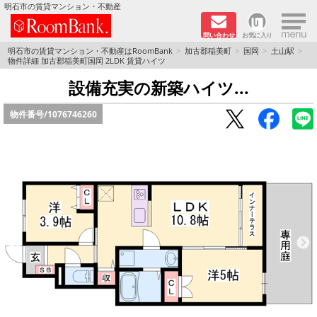
×
明石市の賃貸マンション・不動産
問い合わせ
お気に入り
TOPページ
明石市の賃貸マンション・不動産はRoomBank
加古郡稲美町
国岡
土山駅
物件詳細 加古郡稲美町国岡 2LDK 賃貸ハイツ
分譲マンションシリーズ
設備充実の新築ハイツ...
物件番号/
1076746260
リノベーション物件
敷金·礼金０円！特集
オートロック付き物件特集
路線·駅から探す
地域から探す
地図から探す