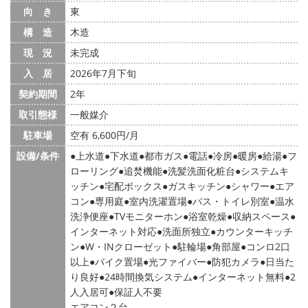
向 き
東
構 造
木造
現 況
未完成
入 居
2026年7月下旬
契約期間
2年
取引態様
一般媒介
駐車場
空有 6,600円/月
設備/条件
上水道
下水道
都市ガス
電話
冷房
暖房
給湯
フ
ローリング
追焚機能
洗髪洗面化粧台
システムキ
ッチン
宅配ボックス
ガスキッチン
シャワー
エア
コン
専用庭
室内洗濯置場
バス・トイレ別室
温水
洗浄便座
TVモニターホン
浴室乾燥
収納スペース
インターネット対応
洗面所独立
カウンターキッチ
ン
W・INクローゼット
駐輪場
角部屋
コンロ2口
以上
バイク置場
光ファイバー
防犯カメラ
日当た
り良好
24時間換気システム
インターネット無料
2
人入居可
保証人不要
エアコン２台