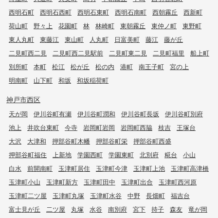
西明石町
西明石西町
西明石東町
西明石南町
西朝霧丘
西新町
荷山町
野々上
花園町
林
林崎町
東朝霧丘
東仲ノ町
東野町
東人丸町
東藤江
東山町
人丸町
日富美町
藤江
藤が丘
二見町西二見
二見町西二見駅前
二見町東二見
二見町福里
船上町
別所町
本町
松江
松が丘
松の内
港町
南王子町
宮の上
明南町
山下町
和坂
和坂稲荷町
神戸市西区
天が岡
伊川谷町有瀬
伊川谷町潤和
伊川谷町長坂
伊川谷町別府
池上
井吹台東町
今寺
岩岡町岩岡
岩岡町西脇
枝吉
王塚台
大沢
大津和
押部谷町木幡
押部谷町栄
押部谷町西盛
押部谷町福住
上新地
学園西町
学園東町
北別府
糀台
小山
白水
前開南町
玉津町居住
玉津町今津
玉津町上池
玉津町高津橋
玉津町小山
玉津町新方
玉津町田中
玉津町出合
玉津町西河原
玉津町二ツ屋
玉津町丸塚
玉津町水谷
中野
長畑町
福吉台
富士見が丘
二ツ屋
丸塚
水谷
南別府
宮下
持子
森友
竜が岡