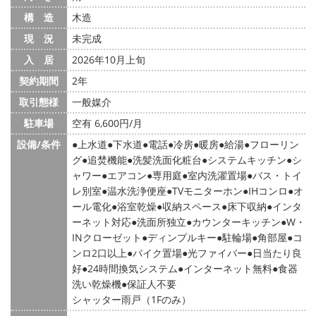
構 造
木造
現 況
未完成
入 居
2026年10月上旬
契約期間
2年
取引態様
一般媒介
駐車場
空有 6,600円/月
設備/条件
上水道
下水道
電話
冷房
暖房
給湯
フローリン
グ
追焚機能
洗髪洗面化粧台
システムキッチン
シ
ャワー
エアコン
専用庭
室内洗濯置場
バス・トイ
レ別室
温水洗浄便座
TVモニターホン
IHコンロ
オ
ール電化
浴室乾燥
収納スペース
床下収納
インタ
ーネット対応
洗面所独立
カウンターキッチン
W・
INクローゼット
ディンプルキー
駐輪場
角部屋
コ
ンロ2口以上
バイク置場
光ファイバー
日当たり良
好
24時間換気システム
インターネット無料
食器
洗い乾燥機
保証人不要
シャッター雨戸（1Fのみ）