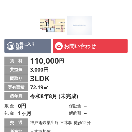
オーナー様へ
スタッフ紹介ページ
LINE公式アカウント
店舗情報·アクセス
お気に入り
お問い合わせ
登録
会社概要
110,000
円
賃 料
3,000円
共益費
メールでお問い合わせ
3LDK
間取り
72.19㎡
専有面積
令和8年8月 (未完成)
築年月
0円
－
敷 金
保証金
1ヶ月
－
礼 金
解約引
交 通
神戸電鉄粟生線 三木駅 徒歩12分
所在地
三木市加佐