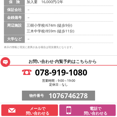
保 険
加入要 16,000円/2年
保証会社
－
金銭備考
－
周辺施設
三樹小学校/674m (徒歩9分)
三木中学校/859m (徒歩11分)
大学など
－
表示の情報と現況に差異がある場合は現況優先となります。
お問い合わせ·内覧予約は
こちらから
078-919-1080
営業時間：9:00～19:00
定休日：なし
1076746278
物件番号
メールで
電話で
問い合わせる
問い合わせる