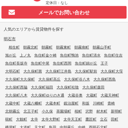
定休日：なし
メールで
お問い合わせ
人気のエリアから賃貸物件を探す
明石市
相生町
朝霧北町
朝霧町
朝霧東町
朝霧南町
朝霧山手町
旭が丘
上ノ丸
魚住町金ケ崎
魚住町鴨池
魚住町清水
魚住町住吉
魚住町長坂寺
魚住町中尾
魚住町西岡
魚住町錦が丘
王子
大明石町
大久保町茜
大久保町江井島
大久保町駅前
大久保町大窪
大久保町大久保町
大久保町高丘
大久保町谷八木
大久保町西島
大久保町西脇
大久保町福田
大久保町松陰
大久保町森田
大久保町八木
大久保町ゆりのき通
大蔵谷奥
大蔵町
大蔵天神町
大蔵中町
大蔵八幡町
大蔵本町
鍛治屋町
和坂
川崎町
貴崎
北朝霧丘
北王子町
小久保
茶園場町
桜町
沢野
材木町
新明町
硯町
大観町
太寺
太寺大野町
太寺天王町
鷹匠町
立石
田町
樽屋町
大道町
天文町
鳥羽
中朝霧丘
中崎
西明石北町