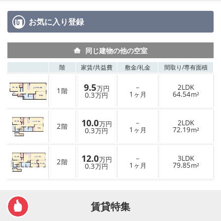
お気に入り
登録
同じ建物の他の空室
階
家賃/
共益費
敷金/
礼金
間取り/
専有面積
9.5
－
2LDK
万円
1
階
1
64.54
0.3
ヶ月
m²
万円
10.0
－
2LDK
万円
2
階
1
72.19
0.3
ヶ月
m²
万円
12.0
－
3LDK
万円
2
階
1
79.85
0.3
ヶ月
m²
万円
賃貸特集