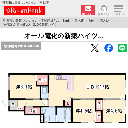
×
明石市の賃貸マンション・不動産
問い合わせ
お気に入り
TOPページ
明石市の賃貸マンション・不動産はRoomBank
三木市
加佐
三木駅
物件詳細 三木市加佐 3LDK 賃貸ハイツ
分譲マンションシリーズ
オール電化の新築ハイツ...
物件番号/
1076746278
リノベーション物件
敷金·礼金０円！特集
オートロック付き物件特集
路線·駅から探す
地域から探す
地図から探す