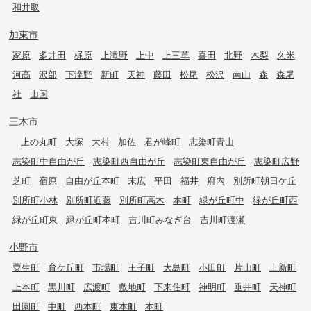
和井取
加東市
家原
多井田
梶原
上滝野
上中
上三草
喜田
北野
木梨
久米
河高
沢部
下滝野
新町
天神
藤田
松尾
松沢
南山
森
森尾
社
山国
三木市
上の丸町
大塚
大村
加佐
君が峰町
志染町青山
志染町中自由が丘
志染町西自由が丘
志染町東自由が丘
志染町広野
芝町
宿原
自由が丘本町
末広
平田
福井
府内
別所町朝日ケ丘
別所町小林
別所町近藤
別所町高木
本町
緑が丘町中
緑が丘町西
緑が丘町東
緑が丘町本町
吉川町みなぎ台
吉川町渡瀬
小野市
粟生町
育ケ丘町
市場町
王子町
大島町
小田町
片山町
上新町
上本町
黒川町
広渡町
敷地町
下来住町
神明町
垂井町
天神町
田園町
中町
西本町
東本町
本町