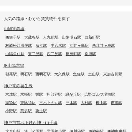
人気の路線・駅から賃貸物件を探す
山陽電鉄線
西舞子駅
大蔵谷駅
人丸前駅
山陽明石駅
西新町駅
林崎松江海岸駅
藤江駅
中八木駅
江井ヶ島駅
西江井ヶ島駅
山陽魚住駅
東二見駅
西二見駅
播磨町駅
別府駅
JR山陽本線
朝霧駅
明石駅
西明石駅
大久保駅
魚住駅
土山駅
東加古川駅
神戸電鉄粟生線
木津駅
木幡駅
栄駅
押部谷駅
緑が丘駅
広野ゴルフ場前駅
志染駅
恵比須駅
三木上の丸駅
三木駅
大村駅
樫山駅
市場駅
小野駅
葉多駅
粟生駅
神戸市営地下鉄西神・山手線
大倉山駅
湊川公園駅
学園都市駅
伊川谷駅
西神南駅
西神中央駅