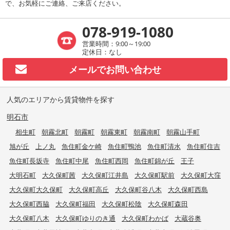
で、お気軽にご連絡、ご来店ください。
078-919-1080
営業時間：9:00～19:00
定休日：なし
メールで
お問い合わせ
人気のエリアから賃貸物件を探す
明石市
相生町
朝霧北町
朝霧町
朝霧東町
朝霧南町
朝霧山手町
旭が丘
上ノ丸
魚住町金ケ崎
魚住町鴨池
魚住町清水
魚住町住吉
魚住町長坂寺
魚住町中尾
魚住町西岡
魚住町錦が丘
王子
大明石町
大久保町茜
大久保町江井島
大久保町駅前
大久保町大窪
大久保町大久保町
大久保町高丘
大久保町谷八木
大久保町西島
大久保町西脇
大久保町福田
大久保町松陰
大久保町森田
大久保町八木
大久保町ゆりのき通
大久保町わかば
大蔵谷奥