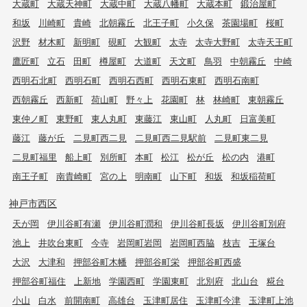
大蔵町
大蔵天神町
大蔵中町
大蔵八幡町
大蔵本町
鍛治屋町
和坂
川崎町
貴崎
北朝霧丘
北王子町
小久保
茶園場町
桜町
沢野
材木町
新明町
硯町
大観町
太寺
太寺大野町
太寺天王町
鷹匠町
立石
田町
樽屋町
大道町
天文町
鳥羽
中朝霧丘
中崎
西明石北町
西明石町
西明石西町
西明石東町
西明石南町
西朝霧丘
西新町
荷山町
野々上
花園町
林
林崎町
東朝霧丘
東仲ノ町
東野町
東人丸町
東藤江
東山町
人丸町
日富美町
藤江
藤が丘
二見町西二見
二見町西二見駅前
二見町東二見
二見町福里
船上町
別所町
本町
松江
松が丘
松の内
港町
南王子町
南貴崎町
宮の上
明南町
山下町
和坂
和坂稲荷町
神戸市西区
天が岡
伊川谷町有瀬
伊川谷町潤和
伊川谷町長坂
伊川谷町別府
池上
井吹台東町
今寺
岩岡町岩岡
岩岡町西脇
枝吉
王塚台
大沢
大津和
押部谷町木幡
押部谷町栄
押部谷町西盛
押部谷町福住
上新地
学園西町
学園東町
北別府
北山台
糀台
小山
白水
前開南町
高雄台
玉津町居住
玉津町今津
玉津町上池