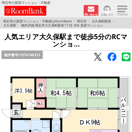
×
明石市の賃貸マンション・不動産
問い合わせ
お気に入り
TOPページ
明石市の賃貸マンション・不動産はRoomBank
明石市
大久保町駅前
大久保駅
物件詳細 明石市大久保町駅前1丁目 3DK 賃貸マンション
分譲マンションシリーズ
人気エリア大久保駅まで徒歩5分のRCマ
ンショ...
リノベーション物件
物件番号/
1076746313
敷金·礼金０円！特集
オートロック付き物件特集
路線·駅から探す
地域から探す
地図から探す