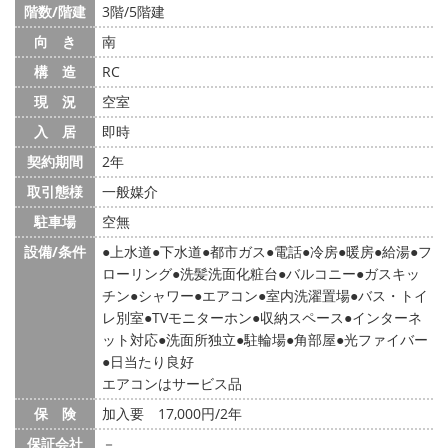
階数/階建
3階/5階建
向 き
南
構 造
RC
現 況
空室
入 居
即時
契約期間
2年
取引態様
一般媒介
駐車場
空無
設備/条件
上水道
下水道
都市ガス
電話
冷房
暖房
給湯
フ
ローリング
洗髪洗面化粧台
バルコニー
ガスキッ
チン
シャワー
エアコン
室内洗濯置場
バス・トイ
レ別室
TVモニターホン
収納スペース
インターネ
ット対応
洗面所独立
駐輪場
角部屋
光ファイバー
日当たり良好
エアコンはサービス品
保 険
加入要 17,000円/2年
保証会社
－