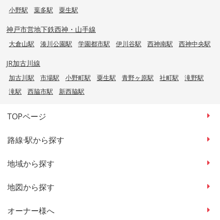
小野駅
葉多駅
粟生駅
神戸市営地下鉄西神・山手線
大倉山駅
湊川公園駅
学園都市駅
伊川谷駅
西神南駅
西神中央駅
JR加古川線
加古川駅
市場駅
小野町駅
粟生駅
青野ヶ原駅
社町駅
滝野駅
滝駅
西脇市駅
新西脇駅
TOPページ
路線·駅から探す
地域から探す
地図から探す
オーナー様へ