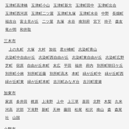
玉津町高津橋
玉津町小山
玉津町新方
玉津町田中
玉津町出合
玉津町西河原
玉津町二ツ屋
玉津町丸塚
玉津町水谷
中野
長畑町
福吉台
富士見が丘
二ツ屋
丸塚
水谷
南別府
宮下
持子
森友
竜が岡
和井取
三木市
上の丸町
大塚
大村
加佐
君が峰町
志染町青山
志染町中自由が丘
志染町西自由が丘
志染町東自由が丘
志染町広野
芝町
宿原
自由が丘本町
末広
平田
福井
府内
別所町朝日ケ丘
別所町小林
別所町近藤
別所町高木
本町
緑が丘町中
緑が丘町西
緑が丘町東
緑が丘町本町
吉川町みなぎ台
吉川町渡瀬
加東市
家原
多井田
梶原
上滝野
上中
上三草
喜田
北野
木梨
久米
河高
沢部
下滝野
新町
天神
藤田
松尾
松沢
南山
森
森尾
社
山国
小野市