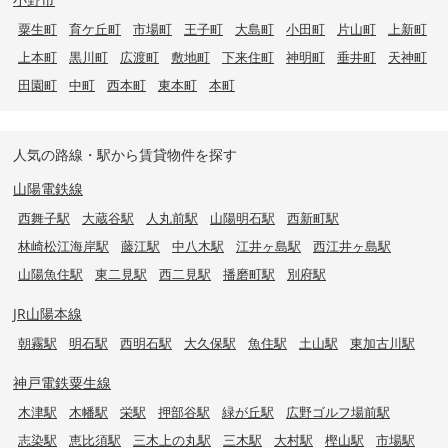
粟生町
育ケ丘町
市場町
王子町
大島町
小田町
片山町
上新町
上本町
黒川町
広渡町
敷地町
下来住町
神明町
垂井町
天神町
田園町
中町
西本町
東本町
本町
人気の路線・駅から賃貸物件を探す
山陽電鉄線
西舞子駅
大蔵谷駅
人丸前駅
山陽明石駅
西新町駅
林崎松江海岸駅
藤江駅
中八木駅
江井ヶ島駅
西江井ヶ島駅
山陽魚住駅
東二見駅
西二見駅
播磨町駅
別府駅
JR山陽本線
朝霧駅
明石駅
西明石駅
大久保駅
魚住駅
土山駅
東加古川駅
神戸電鉄粟生線
木津駅
木幡駅
栄駅
押部谷駅
緑が丘駅
広野ゴルフ場前駅
志染駅
恵比須駅
三木上の丸駅
三木駅
大村駅
樫山駅
市場駅