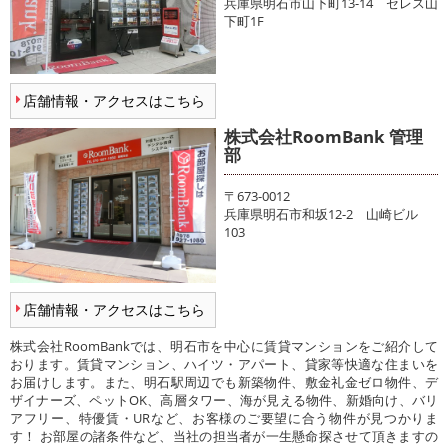
兵庫県明石市山下町13-14 セレス山
下町1F
店舗情報・アクセスはこちら
株式会社RoomBank 管理
部
〒673-0012
兵庫県明石市和坂12-2 山崎ビル
103
店舗情報・アクセスはこちら
株式会社RoomBankでは、明石市を中心に賃貸マンションをご紹介して
おります。賃貸マンション、ハイツ・アパート、貸家等快適な住まいを
お届けします。また、明石駅周辺でも新築物件、敷金礼金ゼロ物件、デ
ザイナーズ、ペットOK、高層タワー、海が見える物件、新婚向け、バリ
アフリー、特優賃・URなど、お客様のご要望に合う物件が見つかりま
す！ お部屋の諸条件など、当社の担当者が一生懸命探させて頂きますの