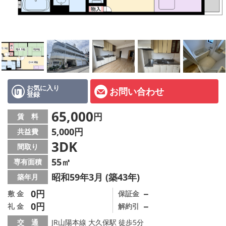
オーナー様へ
スタッフ紹介ページ
LINE公式アカウント
店舗情報·アクセス
お気に入り
お問い合わせ
登録
会社概要
65,000
円
賃 料
メールでお問い合わせ
5,000円
共益費
3DK
間取り
55㎡
専有面積
昭和59年3月 (築43年)
築年月
0円
－
敷 金
保証金
0円
－
礼 金
解約引
交 通
JR山陽本線 大久保駅 徒歩5分