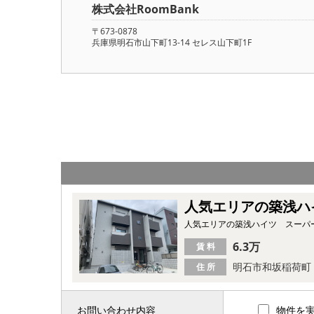
株式会社RoomBank
〒673-0878
兵庫県明石市山下町13-14 セレス山下町1F
人気エリアの築浅ハ
人気エリアの築浅ハイツ スーパ
6.3万
賃 料
明石市和坂稲荷町
住 所
お問い合わせ内容
物件を