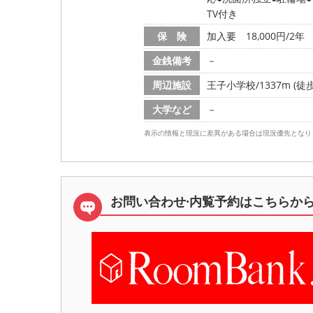
TV付き
保 険
加入要 18,000円/2年
金銭備考
－
周辺施設
王子小学校/1337m (徒歩
大学など
－
表示の情報と現況に差異がある場合は現況優先となり
お問い合わせ·内覧予約は
こちらか