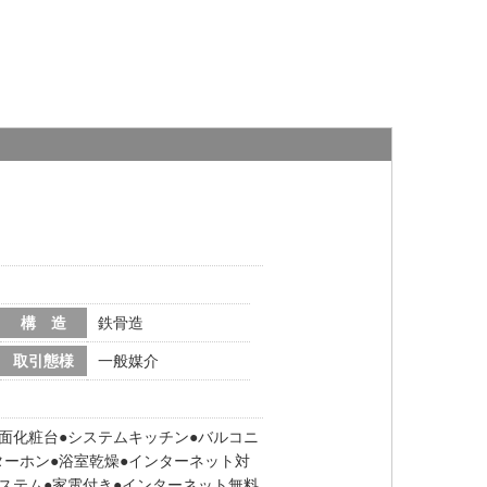
構 造
鉄骨造
取引態様
一般媒介
面化粧台
システムキッチン
バルコニ
ターホン
浴室乾燥
インターネット対
システム
家電付き
インターネット無料