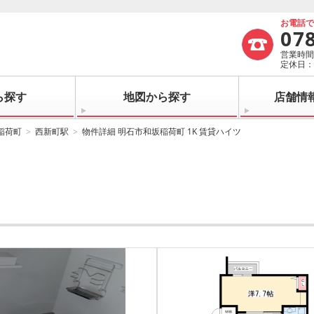
お電話
07
営業時間：
定休日
ら探す
地図から探す
店舗情
稲荷町
西新町駅
物件詳細 明石市和坂稲荷町 1K 賃貸ハイツ