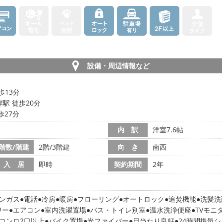
設備・周辺情報など
歩13分
駅 徒歩20分
歩27分
内 訳
洋室7.6帖
階数/階建
2階/3階建
向 き
南西
入 居
即時
契約期間
2年
ンガス
電話
冷房
暖房
フローリング
オートロック
追焚機能
洗髪洗
ワー
エアコン
室内洗濯置場
バス・トイレ別室
温水洗浄便座
TVモニ
コンロ2口以上
バイク置場
光ファイバー
日当たり良好
24時間換気