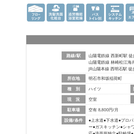
路線/駅
山陽電鉄線 西新町駅 徒
山陽電鉄線 林崎松江海岸
JR山陽本線 西明石駅 徒
所在地
明石市和坂稲荷町
種 別
ハイツ
現 況
空室
駐車場
空有 8,800円/月
設備/条件
上水道
下水道
プロパ
ー
ガスキッチン
シャ
応
洗面所独立
駐輪場