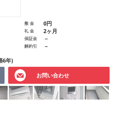
0円
敷 金
2ヶ月
礼 金
－
保証金
－
解約引
築6年)
お問い合わせ