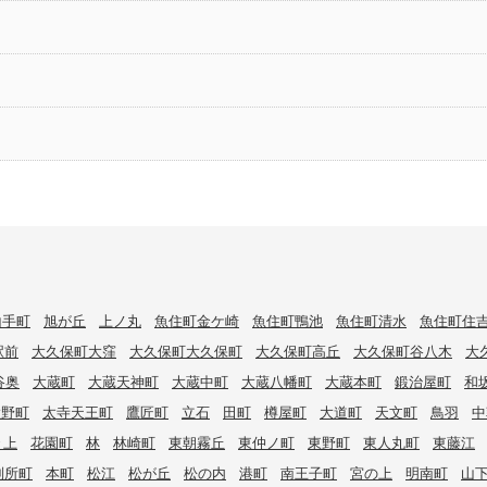
山手町
旭が丘
上ノ丸
魚住町金ケ崎
魚住町鴨池
魚住町清水
魚住町住
駅前
大久保町大窪
大久保町大久保町
大久保町高丘
大久保町谷八木
大
谷奥
大蔵町
大蔵天神町
大蔵中町
大蔵八幡町
大蔵本町
鍛治屋町
和
大野町
太寺天王町
鷹匠町
立石
田町
樽屋町
大道町
天文町
鳥羽
中
々上
花園町
林
林崎町
東朝霧丘
東仲ノ町
東野町
東人丸町
東藤江
別所町
本町
松江
松が丘
松の内
港町
南王子町
宮の上
明南町
山