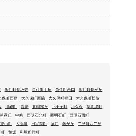
吉
魚住町長坂寺
魚住町中尾
魚住町西岡
魚住町錦が丘
久保町西島
大久保町西脇
大久保町福田
大久保町松陰
坂
川崎町
貴崎
北朝霧丘
北王子町
小久保
茶園場町
朝霧丘
中崎
西明石北町
西明石町
西明石西町
東山町
人丸町
日富美町
藤江
藤が丘
二見町西二見
下町
和坂
和坂稲荷町