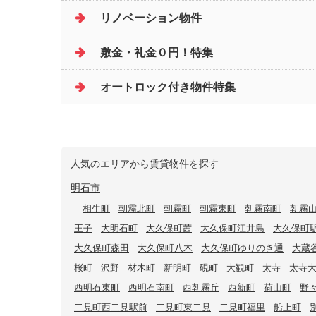
リノベーション物件
敷金・礼金０円！特集
オートロック付き物件特集
人気のエリアから賃貸物件を探す
明石市
相生町
朝霧北町
朝霧町
朝霧東町
朝霧南町
朝霧
王子
大明石町
大久保町茜
大久保町江井島
大久保町
大久保町森田
大久保町八木
大久保町ゆりのき通
大蔵
桜町
沢野
材木町
新明町
硯町
大観町
太寺
太寺
西明石東町
西明石南町
西朝霧丘
西新町
荷山町
野
二見町西二見駅前
二見町東二見
二見町福里
船上町