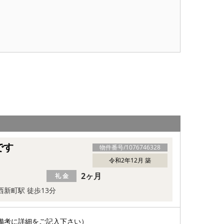
です
物件番号/
1076746328
令和2年12月 築
2ヶ月
礼 金
西新町駅 徒歩13分
備考に詳細をご記入下さい）