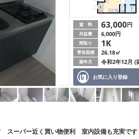
63,000
円
賃 料
6,000円
共益費
1K
間取り
26.18㎡
専有面積
令和2年12月 (
築年月
お気に入り
登録
ツ スーパー近く買い物便利 室内設備も充実です