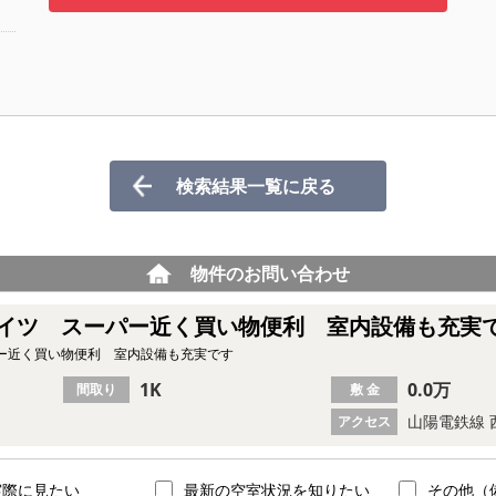
検索結果一覧に戻る
物件のお問い合わせ
イツ スーパー近く買い物便利 室内設備も充実
ー近く買い物便利 室内設備も充実です
1K
0.0万
間取り
敷 金
山陽電鉄線 
アクセス
実際に見たい
最新の空室状況を知りたい
その他（