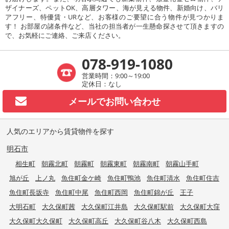
ザイナーズ、ペットOK、高層タワー、海が見える物件、新婚向け、バリ
アフリー、特優賃・URなど、お客様のご要望に合う物件が見つかりま
す！ お部屋の諸条件など、当社の担当者が一生懸命探させて頂きますの
で、お気軽にご連絡、ご来店ください。
078-919-1080
営業時間：9:00～19:00
定休日：なし
メールで
お問い合わせ
人気のエリアから賃貸物件を探す
明石市
相生町
朝霧北町
朝霧町
朝霧東町
朝霧南町
朝霧山手町
旭が丘
上ノ丸
魚住町金ケ崎
魚住町鴨池
魚住町清水
魚住町住吉
魚住町長坂寺
魚住町中尾
魚住町西岡
魚住町錦が丘
王子
大明石町
大久保町茜
大久保町江井島
大久保町駅前
大久保町大窪
大久保町大久保町
大久保町高丘
大久保町谷八木
大久保町西島