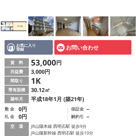
オーナー様へ
スタッフ紹介ページ
LINE公式アカウント
店舗情報·アクセス
お気に入り
お問い合わせ
登録
会社概要
53,000
円
賃 料
3,000円
共益費
メールでお問い合わせ
1K
間取り
30.12㎡
専有面積
平成18年1月 (築21年)
築年月
0円
－
敷 金
保証金
0円
－
礼 金
解約引
交 通
JR山陽本線 西明石駅 徒歩9分
JR山陽新幹線 西明石駅 徒歩10分