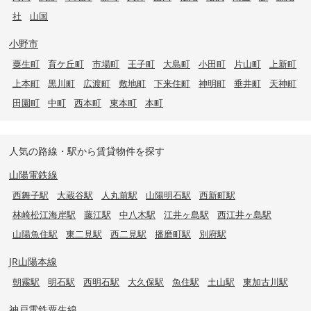
社
山国
小野市
粟生町
育ケ丘町
市場町
王子町
大島町
小田町
片山町
上新町
上本町
黒川町
広渡町
敷地町
下来住町
神明町
垂井町
天神町
田園町
中町
西本町
東本町
本町
人気の路線・駅から賃貸物件を探す
山陽電鉄線
西舞子駅
大蔵谷駅
人丸前駅
山陽明石駅
西新町駅
林崎松江海岸駅
藤江駅
中八木駅
江井ヶ島駅
西江井ヶ島駅
山陽魚住駅
東二見駅
西二見駅
播磨町駅
別府駅
JR山陽本線
朝霧駅
明石駅
西明石駅
大久保駅
魚住駅
土山駅
東加古川駅
神戸電鉄粟生線