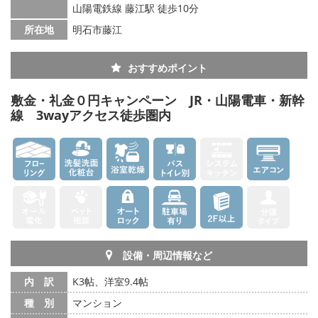
山陽電鉄線 藤江駅 徒歩10分
所在地
明石市藤江
おすすめポイント
敷金・礼金０円キャンペーン JR・山陽電車・新幹
線 3wayアクセス徒歩圏内
設備・周辺情報など
内 訳
K3帖、洋室9.4帖
種 別
マンション