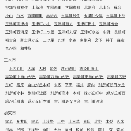
押部谷町福住
上新地
学園西町
学園東町
北別府
北山台
糀台
小山
白水
前開南町
高雄台
玉津町居住
玉津町今津
玉津町上池
玉津町高津橋
玉津町小山
玉津町新方
玉津町田中
玉津町出合
玉津町西河原
玉津町二ツ屋
玉津町丸塚
玉津町水谷
中野
長畑町
福吉台
富士見が丘
二ツ屋
丸塚
水谷
南別府
宮下
持子
森友
竜が岡
和井取
三木市
上の丸町
大塚
大村
加佐
君が峰町
志染町青山
志染町中自由が丘
志染町西自由が丘
志染町東自由が丘
志染町広野
芝町
宿原
自由が丘本町
末広
平田
福井
府内
別所町朝日ケ丘
別所町小林
別所町近藤
別所町高木
本町
緑が丘町中
緑が丘町西
緑が丘町東
緑が丘町本町
吉川町みなぎ台
吉川町渡瀬
加東市
家原
多井田
梶原
上滝野
上中
上三草
喜田
北野
木梨
久米
河高
沢部
下滝野
新町
天神
藤田
松尾
松沢
南山
森
森尾