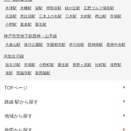
木津駅
木幡駅
栄駅
押部谷駅
緑が丘駅
広野ゴルフ場前駅
志染駅
恵比須駅
三木上の丸駅
三木駅
大村駅
樫山駅
市場駅
小野駅
葉多駅
粟生駅
神戸市営地下鉄西神・山手線
大倉山駅
湊川公園駅
学園都市駅
伊川谷駅
西神南駅
西神中央駅
JR加古川線
加古川駅
市場駅
小野町駅
粟生駅
青野ヶ原駅
社町駅
滝野駅
滝駅
西脇市駅
新西脇駅
TOPページ
路線·駅から探す
地域から探す
地図から探す