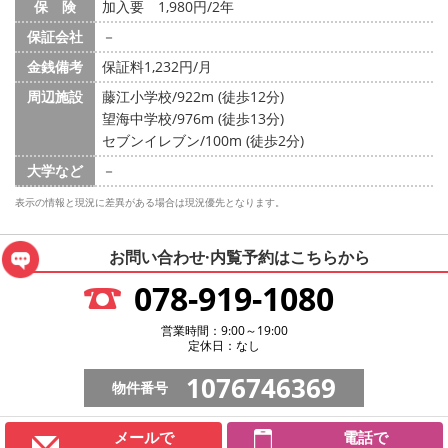
保 険
加入要 1,980円/2年
保証会社
－
金銭備考
保証料1,232円/月
周辺施設
藤江小学校/922m (徒歩12分)
望海中学校/976m (徒歩13分)
セブンイレブン/100m (徒歩2分)
大学など
－
表示の情報と現況に差異がある場合は現況優先となります。
お問い合わせ·内覧予約は
こちらから
078-919-1080
営業時間：9:00～19:00
定休日：なし
1076746369
物件番号
メールで
電話で