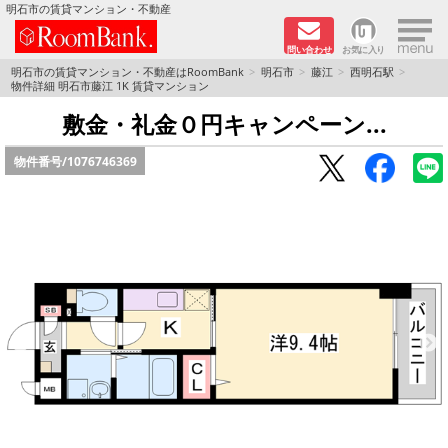
×
明石市の賃貸マンション・不動産
問い合わせ
お気に入り
TOPページ
明石市の賃貸マンション・不動産はRoomBank
明石市
藤江
西明石駅
物件詳細 明石市藤江 1K 賃貸マンション
分譲マンションシリーズ
敷金・礼金０円キャンペーン...
物件番号/
1076746369
リノベーション物件
敷金·礼金０円！特集
オートロック付き物件特集
路線·駅から探す
地域から探す
地図から探す