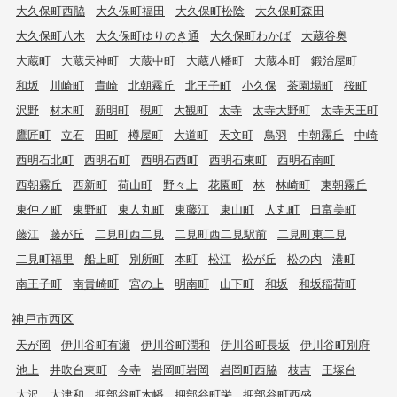
大久保町西脇
大久保町福田
大久保町松陰
大久保町森田
大久保町八木
大久保町ゆりのき通
大久保町わかば
大蔵谷奥
大蔵町
大蔵天神町
大蔵中町
大蔵八幡町
大蔵本町
鍛治屋町
和坂
川崎町
貴崎
北朝霧丘
北王子町
小久保
茶園場町
桜町
沢野
材木町
新明町
硯町
大観町
太寺
太寺大野町
太寺天王町
鷹匠町
立石
田町
樽屋町
大道町
天文町
鳥羽
中朝霧丘
中崎
西明石北町
西明石町
西明石西町
西明石東町
西明石南町
西朝霧丘
西新町
荷山町
野々上
花園町
林
林崎町
東朝霧丘
東仲ノ町
東野町
東人丸町
東藤江
東山町
人丸町
日富美町
藤江
藤が丘
二見町西二見
二見町西二見駅前
二見町東二見
二見町福里
船上町
別所町
本町
松江
松が丘
松の内
港町
南王子町
南貴崎町
宮の上
明南町
山下町
和坂
和坂稲荷町
神戸市西区
天が岡
伊川谷町有瀬
伊川谷町潤和
伊川谷町長坂
伊川谷町別府
池上
井吹台東町
今寺
岩岡町岩岡
岩岡町西脇
枝吉
王塚台
大沢
大津和
押部谷町木幡
押部谷町栄
押部谷町西盛