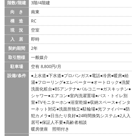
階数/階建
3階/4階建
向 き
南東
構 造
RC
現 況
空室
入 居
即時
契約期間
2年
取引態様
一般媒介
駐車場
空有 8,800円/月
設備/条件
上水道
下水道
プロパンガス
電話
冷房
暖房
給
湯
フローリング
エレベーター
オートロック
洗髪
洗面化粧台
BSアンテナ
バルコニー
ガスキッチン
シャワー
エアコン
室内洗濯置場
バス・トイレ別
室
TVモニターホン
浴室乾燥
収納スペース
インタ
ーネット対応
洗面所独立
駐輪場
光ファイバー
防
犯カメラ
日当たり良好
24時間換気システム
2人入
居可
保証人不要
高齢者相談
暖房便座 照明付き