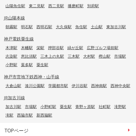
山陽魚住駅
東二見駅
西二見駅
播磨町駅
別府駅
JR山陽本線
朝霧駅
明石駅
西明石駅
大久保駅
魚住駅
土山駅
東加古川駅
神戸電鉄粟生線
木津駅
木幡駅
栄駅
押部谷駅
緑が丘駅
広野ゴルフ場前駅
志染駅
恵比須駅
三木上の丸駅
三木駅
大村駅
樫山駅
市場駅
小野駅
葉多駅
粟生駅
神戸市営地下鉄西神・山手線
大倉山駅
湊川公園駅
学園都市駅
伊川谷駅
西神南駅
西神中央駅
JR加古川線
加古川駅
市場駅
小野町駅
粟生駅
青野ヶ原駅
社町駅
滝野駅
滝駅
西脇市駅
新西脇駅
TOPページ