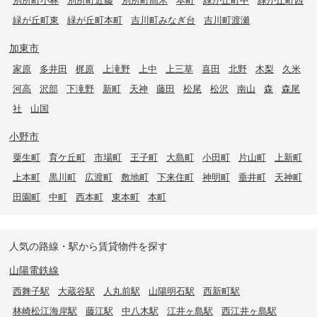
緑が丘町東
緑が丘町本町
吉川町みなぎ台
吉川町渡瀬
加東市
家原
多井田
梶原
上滝野
上中
上三草
喜田
北野
木梨
久米
河高
沢部
下滝野
新町
天神
藤田
松尾
松沢
南山
森
森尾
社
山国
小野市
粟生町
育ケ丘町
市場町
王子町
大島町
小田町
片山町
上新町
上本町
黒川町
広渡町
敷地町
下来住町
神明町
垂井町
天神町
田園町
中町
西本町
東本町
本町
人気の路線・駅から賃貸物件を探す
山陽電鉄線
西舞子駅
大蔵谷駅
人丸前駅
山陽明石駅
西新町駅
林崎松江海岸駅
藤江駅
中八木駅
江井ヶ島駅
西江井ヶ島駅