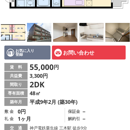
オーナー様へ
スタッフ紹介ページ
LINE公式アカウント
店舗情報·アクセス
お気に入り
お問い合わせ
登録
会社概要
55,000
円
賃 料
メールでお問い合わせ
3,300円
共益費
2DK
間取り
48㎡
専有面積
平成9年2月 (築30年)
築年月
0円
－
敷 金
保証金
1ヶ月
－
礼 金
解約引
交 通
神戸電鉄粟生線 三木駅 徒歩9分