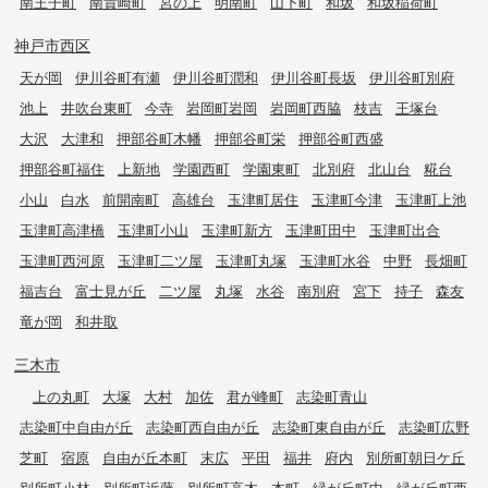
南王子町
南貴崎町
宮の上
明南町
山下町
和坂
和坂稲荷町
神戸市西区
天が岡
伊川谷町有瀬
伊川谷町潤和
伊川谷町長坂
伊川谷町別府
池上
井吹台東町
今寺
岩岡町岩岡
岩岡町西脇
枝吉
王塚台
大沢
大津和
押部谷町木幡
押部谷町栄
押部谷町西盛
押部谷町福住
上新地
学園西町
学園東町
北別府
北山台
糀台
小山
白水
前開南町
高雄台
玉津町居住
玉津町今津
玉津町上池
玉津町高津橋
玉津町小山
玉津町新方
玉津町田中
玉津町出合
玉津町西河原
玉津町二ツ屋
玉津町丸塚
玉津町水谷
中野
長畑町
福吉台
富士見が丘
二ツ屋
丸塚
水谷
南別府
宮下
持子
森友
竜が岡
和井取
三木市
上の丸町
大塚
大村
加佐
君が峰町
志染町青山
志染町中自由が丘
志染町西自由が丘
志染町東自由が丘
志染町広野
芝町
宿原
自由が丘本町
末広
平田
福井
府内
別所町朝日ケ丘
別所町小林
別所町近藤
別所町高木
本町
緑が丘町中
緑が丘町西