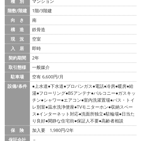
種 別
マンション
階数/階建
1階/3階建
向 き
南
構 造
鉄骨造
現 況
空室
入 居
即時
契約期間
2年
取引態様
一般媒介
駐車場
空有 6,600円/月
設備/条件
上水道
下水道
プロパンガス
電話
冷房
暖房
給
湯
フローリング
BSアンテナ
バルコニー
ガスキッ
チン
シャワー
エアコン
室内洗濯置場
バス・トイ
レ別室
温水洗浄便座
TVモニターホン
収納スペー
ス
インターネット対応
洗面所独立
駐輪場
日当た
り良好
閑静な住宅街
保証人不要
高齢者相談
保 険
加入要 1,980円/2年
保証会社
－