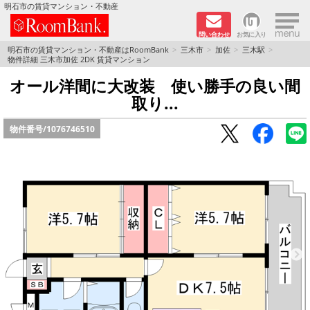
×
明石市の賃貸マンション・不動産
問い合わせ
お気に入り
TOPページ
明石市の賃貸マンション・不動産はRoomBank
三木市
加佐
三木駅
物件詳細 三木市加佐 2DK 賃貸マンション
分譲マンションシリーズ
オール洋間に大改装 使い勝手の良い間
取り...
リノベーション物件
物件番号/
1076746510
敷金·礼金０円！特集
オートロック付き物件特集
路線·駅から探す
地域から探す
地図から探す