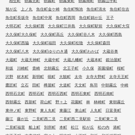
相生町
朝霧北町
朝霧町
朝霧東町
朝霧南町
朝霧山手町
旭が丘
上ノ丸
魚住町金ケ崎
魚住町鴨池
魚住町清水
魚住町住吉
魚住町長坂寺
魚住町中尾
魚住町西岡
魚住町錦が丘
王子
大明石町
大久保町茜
大久保町江井島
大久保町駅前
大久保町大窪
大久保町大久保町
大久保町高丘
大久保町谷八木
大久保町西島
大久保町西脇
大久保町福田
大久保町松陰
大久保町森田
大久保町八木
大久保町ゆりのき通
大久保町わかば
大蔵谷奥
大蔵町
大蔵天神町
大蔵中町
大蔵八幡町
大蔵本町
鍛治屋町
和坂
川崎町
貴崎
北朝霧丘
北王子町
小久保
茶園場町
桜町
沢野
材木町
新明町
硯町
大観町
太寺
太寺大野町
太寺天王町
鷹匠町
立石
田町
樽屋町
大道町
天文町
鳥羽
中朝霧丘
中崎
西明石北町
西明石町
西明石西町
西明石東町
西明石南町
西朝霧丘
西新町
荷山町
野々上
花園町
林
林崎町
東朝霧丘
東仲ノ町
東野町
東人丸町
東藤江
東山町
人丸町
日富美町
藤江
藤が丘
二見町西二見
二見町西二見駅前
二見町東二見
二見町福里
船上町
別所町
本町
松江
松が丘
松の内
港町