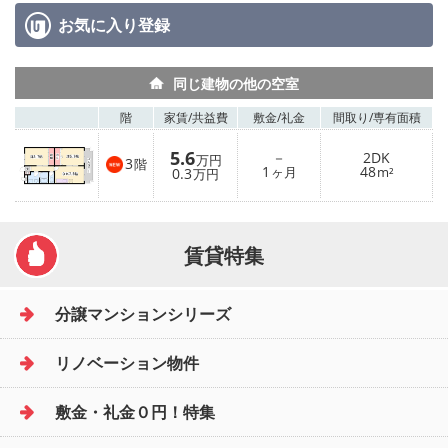
お気に入り
登録
同じ建物の他の空室
階
家賃/
共益費
敷金/
礼金
間取り/
専有面積
5.6
－
2DK
万円
3
階
1
48
0.3
ヶ月
m²
万円
賃貸特集
分譲マンションシリーズ
リノベーション物件
敷金・礼金０円！特集